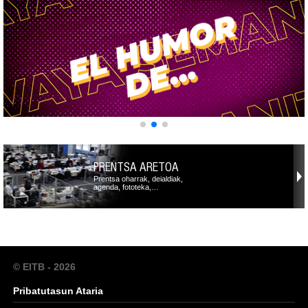
PRENTSA ARETOA
Prentsa oharrak, deialdiak,
agenda, fototeka,…
© EITB - 2026
Pribatutasun Ataria