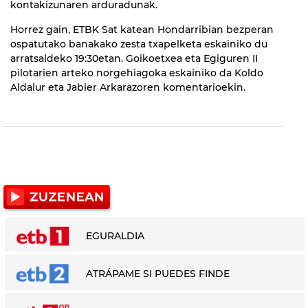
kontakizunaren arduradunak.
Horrez gain, ETBK Sat katean Hondarribian bezperan
ospatutako banakako zesta txapelketa eskainiko du
arratsaldeko 19:30etan. Goikoetxea eta Egiguren II
pilotarien arteko norgehiagoka eskainiko da Koldo
Aldalur eta Jabier Arkarazoren komentarioekin.
EGURALDIA
ATRÁPAME SI PUEDES FINDE