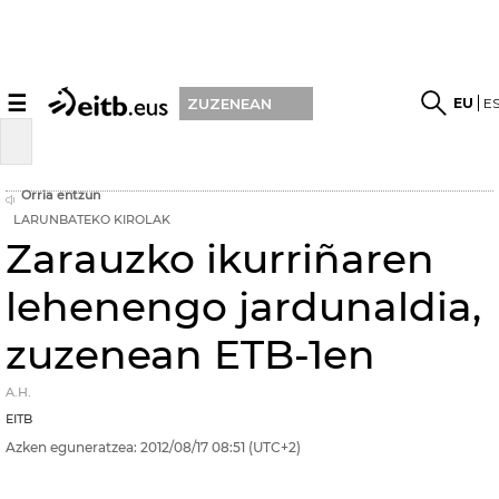
☰
EU
E
ZUZENEAN
Orria entzun
LARUNBATEKO KIROLAK
Zarauzko ikurriñaren
lehenengo jardunaldia,
zuzenean ETB-1en
A.H.
EITB
Azken eguneratzea:
2012/08/17
08:51
(UTC+2)