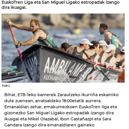
EuskoTren Liga eta San Miguel Ligako estropadak izango
dira ikusgai.
Kaiku.
Bihar, ETB-1eko kamerek Zarautzeko ikurriña eskainiko
dute zuenean, arratsaldeko 18:00etatik aurrera.
Emanaldian zehar, emakumezkoen EuskoTren liga eta
gizonezko San Miguel Ligako estropadak izango dira
ikusgai eta Mikel Olazabal, Ibon Gastañazpi eta Sara
Gandara izango dira emanaldiaren gaineko