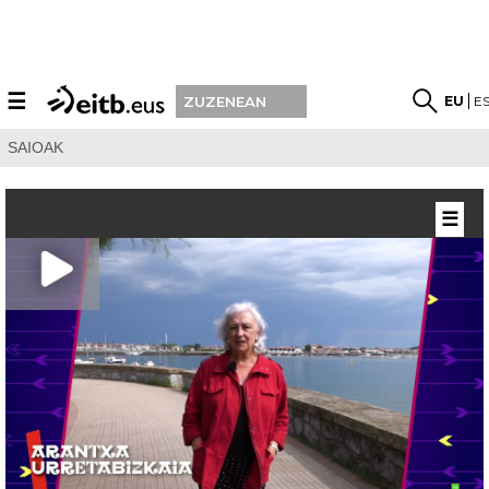
☰
EU
E
ZUZENEAN
SAIOAK
☰