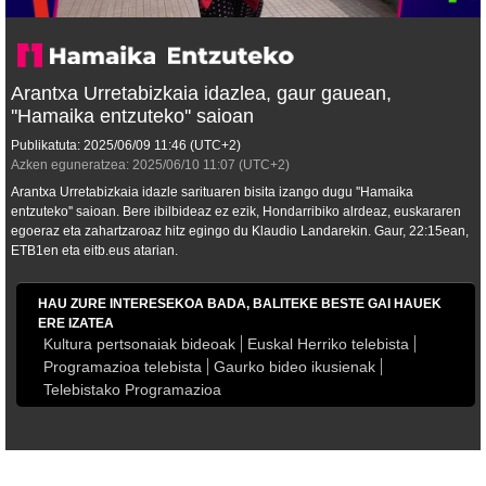
Arantxa Urretabizkaia idazlea, gaur gauean,
''Hamaika entzuteko'' saioan
Publikatuta:
2025/06/09
11:46
(UTC+2)
Azken eguneratzea:
2025/06/10
11:07
(UTC+2)
Arantxa Urretabizkaia idazle sarituaren bisita izango dugu ''Hamaika
entzuteko'' saioan. Bere ibilbideaz ez ezik, Hondarribiko alrdeaz, euskararen
egoeraz eta zahartzaroaz hitz egingo du Klaudio Landarekin. Gaur, 22:15ean,
ETB1en eta eitb.eus atarian.
HAU ZURE INTERESEKOA BADA, BALITEKE BESTE GAI HAUEK
ERE IZATEA
Kultura pertsonaiak bideoak
Euskal Herriko telebista
Programazioa telebista
Gaurko bideo ikusienak
Telebistako Programazioa