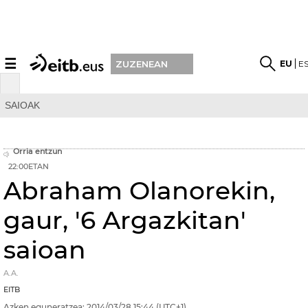
☰
EU
E
ZUZENEAN
SAIOAK
Orria entzun
22:00ETAN
Abraham Olanorekin,
gaur, '6 Argazkitan'
saioan
A.A.
EITB
Azken eguneratzea:
2014/03/28
15:44
(UTC+1)