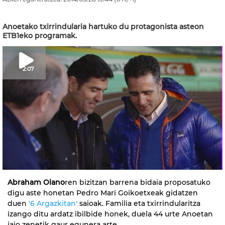
Anoetako txirrindularia hartuko du protagonista asteon
ETB1eko programak.
2:07
Abraham Olano
ren bizitzan barrena bidaia proposatuko
digu aste honetan Pedro Mari Goikoetxeak gidatzen
duen
'6 Argazkitan'
saioak. Familia eta txirrindularitza
izango ditu ardatz ibilbide honek, duela 44 urte Anoetan
jaio zenetik gaur egunera arte.