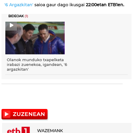
'6 Argazkitan'
saioa gaur dago ikusgai
22:00etan ETB1en.
BIDEOAK
(1)
Olanok munduko txapelketa
irabazi zuenekoa, igandean, '6
argazkitan'
WAZEMANK