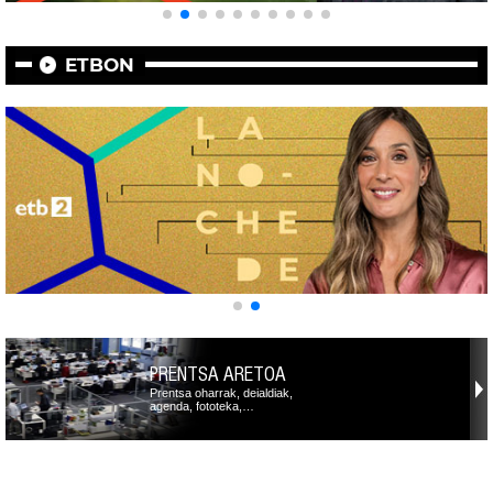
ETBON
PRENTSA ARETOA
Prentsa oharrak, deialdiak,
agenda, fototeka,…