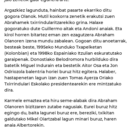
Argazkiez lagunduta, hainbat pasarte ekarriko ditu
gogora Olanok. Mutil koxkorra zenetik erakutsi zuen
Abrahamek txirrindularitzarekiko grina. Halaxe
gogoratuko dute Guillermo aitak eta Andoni anaiak. Eta
kirol horren bitartez eman zen ezagutzera Abraham
Olanoren izena mundu zabalean. Gogoan ditu anoetarrak,
besteak beste, 1995eko Munduko Txapelketan
(Kolonbian) eta 1998ko Espainiako Itzulian eskuratutako
garaipenak. Donostiako Belodromora hurbilduko dira
batetik Miguel Indurain eta bestetik Aitor Osa eta Jon
Odriozola balentria horiei buruz hitz egitera. Halaber,
hastapenetan lagun izan zuen Tomas Ayerza Oriako
Txirrindulari Eskolako presidentearekin ere mintzatuko
dira.
Karmele emaztea eta hiru seme-alabak dira Abraham
Olanoren bizitzaren zutabe nagusiak. Eurei buruz hitz
egingo du, baita lagunei buruz ere, bereziki, txikitan
galdutako Mikel Oiartzabal lagun minari buruz, haren
anaia Albertorekin.