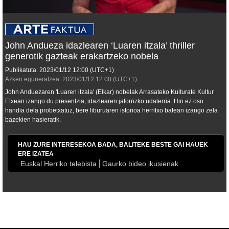
John Andueza idazlearen ‘Luaren itzala’ thriller
generotik gazteak erakartzeko nobela
Publikatuta:
2023/01/12
12:00
(UTC+1)
Azken eguneratzea:
2023/01/12
12:00
(UTC+1)
John Anduezaren 'Luaren itzala' (Elkar) nobelak Arrasateko Kulturate Kultur
Etxean izango du presentzia, idazlearen jatorrizko udalerria. Hiri ez oso
handia dela probetxatuz, bere liburuaren istorioa herritxo batean izango zela
bazekien hasieratik.
HAU ZURE INTERESEKOA BADA, BALITEKE BESTE GAI HAUEK
ERE IZATEA
Euskal Herriko telebista
Gaurko bideo ikusienak