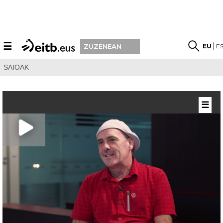
☰
EU
E
ZUZENEAN
SAIOAK
☰