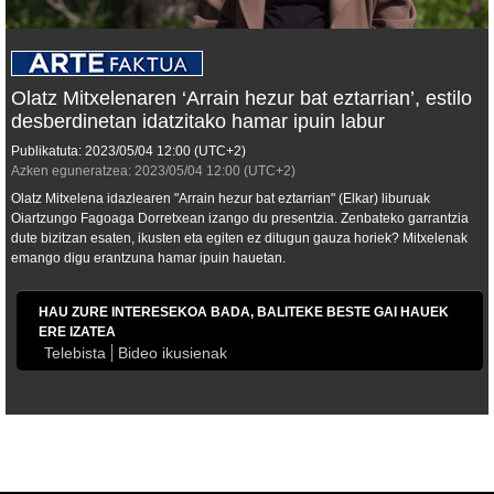
Olatz Mitxelenaren ‘Arrain hezur bat eztarrian’, estilo
desberdinetan idatzitako hamar ipuin labur
Publikatuta:
2023/05/04
12:00
(UTC+2)
Azken eguneratzea:
2023/05/04
12:00
(UTC+2)
Olatz Mitxelena idazlearen "Arrain hezur bat eztarrian" (Elkar) liburuak
Oiartzungo Fagoaga Dorretxean izango du presentzia. Zenbateko garrantzia
dute bizitzan esaten, ikusten eta egiten ez ditugun gauza horiek? Mitxelenak
emango digu erantzuna hamar ipuin hauetan.
HAU ZURE INTERESEKOA BADA, BALITEKE BESTE GAI HAUEK
ERE IZATEA
Telebista
Bideo ikusienak