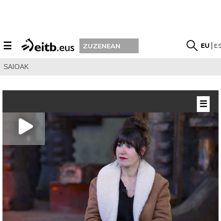
☰
EU
E
ZUZENEAN
SAIOAK
☰