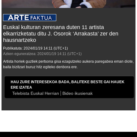
Euskal kulturan zeresana duten 11 artista
elkarrizketatu ditu J. Osorok ‘Arrakasta’ zer den
hausnartzeko
Publikatuta:
2024/01/19
14:11
(UTC+1)
Azken eguneratzea:
2024/01/19
14:11
(UTC+1)
Artista horiek guztiek pertsona gisa ezagutzeko aukera paregabea eman diote,
baita bizitzari buruz hitz egiteko denbora ere.
HAU ZURE INTERESEKOA BADA, BALITEKE BESTE GAI HAUEK
ERE IZATEA
Telebista Euskal Herrian
Bideo ikusienak