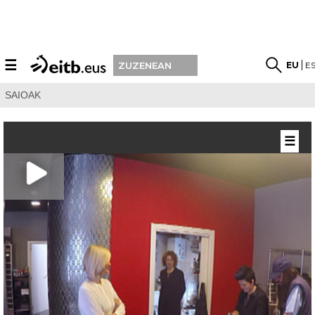
☰
EU
E
ZUZENEAN
SAIOAK
☰