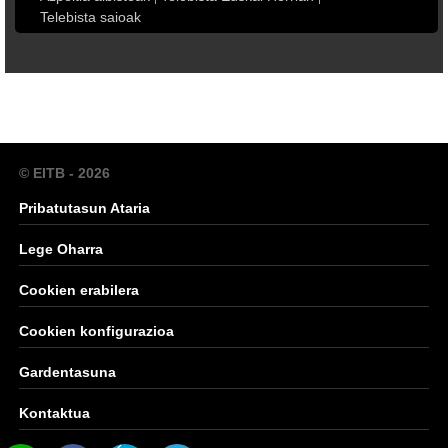
Telebista saioak
© EITB - 2026
Pribatutasun Ataria
Lege Oharra
Cookien erabilera
Cookien konfigurazioa
Gardentasuna
Kontaktua