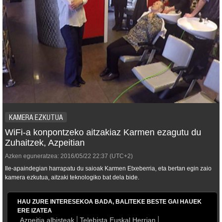
KAMERA EZKUTUA
WiFi-a konpontzeko aitzakiaz Karmen ezagutu du
Zuhaitzek, Azpeitian
Azken eguneratzea:
2016/05/22
22:37
(UTC+2)
Ile-apaindegian harrapatu du saioak Karmen Etxeberria, eta bertan egin zaio
kamera ezkutua, aitzaki teknologiko bat dela bide.
HAU ZURE INTERESEKOA BADA, BALITEKE BESTE GAI HAUEK
ERE IZATEA
Azpeitia albisteak
Telebista Euskal Herrian