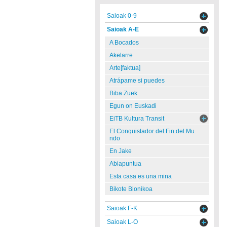
Saioak 0-9
Saioak A-E
A Bocados
Akelarre
Arte[faktua]
Atrápame si puedes
Biba Zuek
Egun on Euskadi
EiTB Kultura Transit
El Conquistador del Fin del Mu
ndo
En Jake
Abiapuntua
Esta casa es una mina
Bikote Bionikoa
Saioak F-K
Saioak L-O