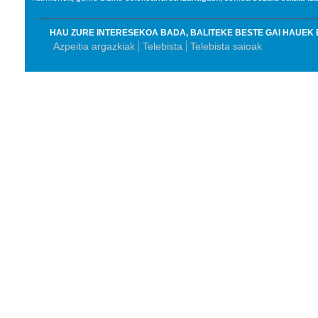
HAU ZURE INTERESEKOA BADA, BALITEKE BESTE GAI HAUEK 
Azpeitia argazkiak
Telebista
Telebista saioak