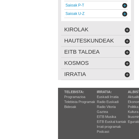
Saioak P-T
Saioak U-Z
KIROLAK
HAUTESKUNDEAK
EITB TALDEA
KOSMOS
IRRATIA
TELEBISTA:
IRRATIA:
ALBIS
Programazioa
Euskadi Irratia
Aktuali
Telebista Programak
Radio Euskadi
Ekonom
Bideoak
Radio Vitoria
Politika
Gaztea
Kultura
EITB Musika
Ikusmi
EiTB Euskal kantak
Egurald
Irrati programak
Podcast