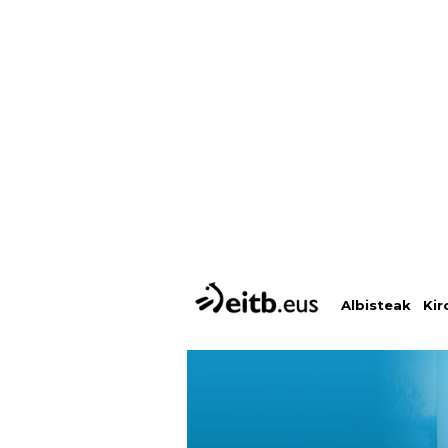
Albisteak
Kir