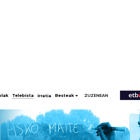
ZUZENEAN
Telebista
Besteak
olak
Irratia