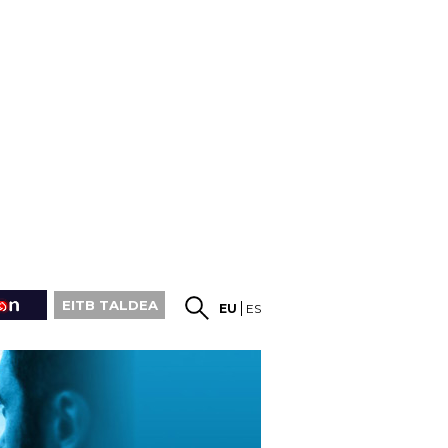
EITB TALDEA
EU
ES