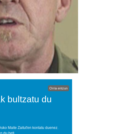
Orria entzun
k bultzatu du
Asko Maite Zaitut'en kontatu duenez.
n du beti.