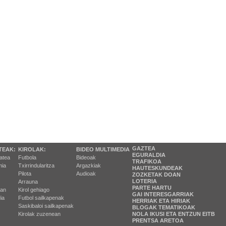
GAZTEA
TEAK:
KIROLAK:
BIDEO MULTIMEDIA
EGURALDIA
tatea
Futbola
Bideoak
TRAFIKOA
ia
Txirrindularitza
Argazkiak
HAUTESKUNDEAK
Pilota
Audioak
ZOZKETAK DOAN
LOTERIA
Arrauna
PARTE HARTU
ran
Kirol gehiago
GAI INTERESGARRIAK
ia
Futbol sailkapenak
HERRIAK ETA HIRIAK
Saskibaloi sailkapenak
BLOGAK TEMATIKOAK
Kirolak zuzenean
NOLA IKUSI ETA ENTZUN EITB
PRENTSA ARETOA