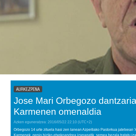
AURKEZPENA
Jose Mari Orbegozo dantzaria
Karmenen omenaldia
Azken eguneratzea:
2016/05/22
22:10
(UTC+2)
Orbegozo 14 urte zituela hasi zen lanean Azpeitiako Pastorkua jatetxean '
Karmenek, genio biziko etxekoandrea izanagatik, semea bezala tratatu iza