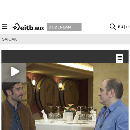
☰
EU
E
ZUZENEAN
SAIOAK
☰