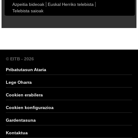
Azpeitia bideoak
Euskal Herriko telebista
Telebista saioak
© EITB - 2026
Pribatutasun Ataria
Lege Oharra
Cookien erabilera
Cookien konfigurazioa
Gardentasuna
Kontaktua