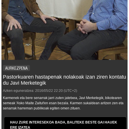
AURKEZPENA
Pastorkuaren hastapenak nolakoak izan ziren kontatu
du Javi Merketegik
Azken eguneratzea:
2016/05/22
22:20
(UTC+2)
Karmenek eta bere senarrak jarri zuten jatetxea, Javi Merketegik, bikotearen
semeak 'Asko Maite Zaitut'en esan bezala. Karmen sukaldean aritzen zen eta
senarrak harreman publikoak egiten omen zituen.
HAU ZURE INTERESEKOA BADA, BALITEKE BESTE GAI HAUEK
ERE IZATEA