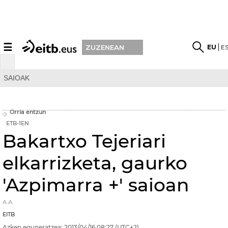
☰
EU
E
ZUZENEAN
SAIOAK
Orria entzun
ETB-1EN
Bakartxo Tejeriari
elkarrizketa, gaurko
'Azpimarra +' saioan
A.A.
EITB
Azken eguneratzea:
2013/04/16
08:27
(UTC+2)