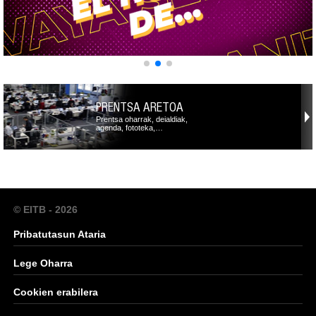
PRENTSA ARETOA
Prentsa oharrak, deialdiak,
agenda, fototeka,…
© EITB - 2026
Pribatutasun Ataria
Lege Oharra
Cookien erabilera