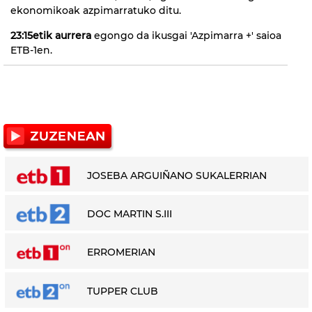
ekonomikoak azpimarratuko ditu.
23:15etik aurrera
egongo da ikusgai 'Azpimarra +' saioa
ETB-1en.
JOSEBA ARGUIÑANO SUKALERRIAN
DOC MARTIN S.III
ERROMERIAN
TUPPER CLUB