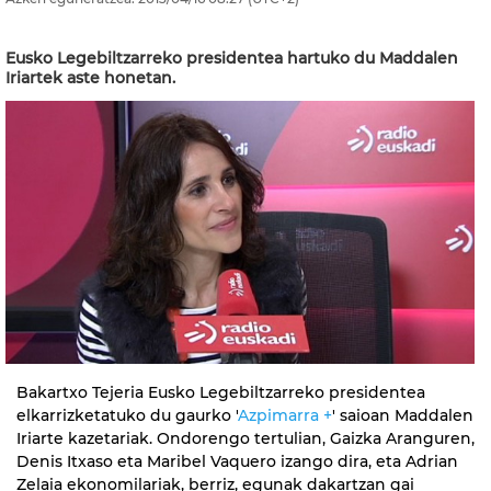
Eusko Legebiltzarreko presidentea hartuko du Maddalen
Iriartek aste honetan.
Bakartxo Tejeria Eusko Legebiltzarreko presidentea
elkarrizketatuko du gaurko '
Azpimarra +
' saioan Maddalen
Iriarte kazetariak. Ondorengo tertulian, Gaizka Aranguren,
Denis Itxaso eta Maribel Vaquero izango dira, eta Adrian
Zelaia ekonomilariak, berriz, egunak dakartzan gai