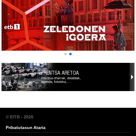
PRENTSA ARETOA
Prentsa oharrak, deialdiak,
agenda, fototeka,…
© EITB - 2026
Pribatutasun Ataria