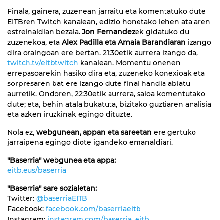
Finala, gainera, zuzenean jarraitu eta komentatuko dute
EITBren Twitch kanalean, edizio honetako lehen atalaren
estreinaldian bezala.
Jon Fernandez
ek gidatuko du
zuzenekoa, eta
Alex Padilla eta Amaia Barandiaran
izango
dira oraingoan ere bertan. 21:30etik aurrera izango da,
twitch.tv/eitbtwitch
kanalean. Momentu onenen
errepasoarekin hasiko dira eta, zuzeneko konexioak eta
sorpresaren bat ere izango dute final handia abiatu
aurretik. Ondoren, 22:30etik aurrera, saioa komentutako
dute; eta, behin atala bukatuta, bizitako guztiaren analisia
eta azken iruzkinak egingo dituzte.
Nola ez,
webgunean, appan eta sareetan
ere gertuko
jarraipena egingo diote igandeko emanaldiari.
"Baserria" webgunea eta appa:
eitb.eus/baserria
"Baserria" sare sozialetan:
Twitter:
@baserriaEITB
Facebook:
facebook.com/baserriaeitb
Instagram:
instagram.com/baserria_eitb