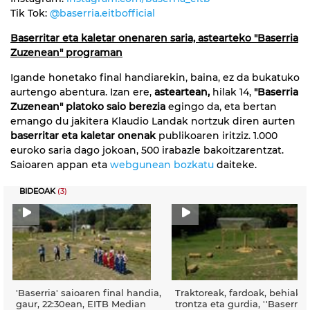
Tik Tok:
@baserria.eitbofficial
Baserritar eta kaletar onenaren saria, astearteko "Baserria
Zuzenean" programan
Igande honetako final handiarekin, baina, ez da bukatuko
aurtengo abentura. Izan ere,
asteartean,
hilak 14,
"Baserria
Zuzenean" platoko saio berezia
egingo da, eta bertan
emango du jakitera Klaudio Landak nortzuk diren aurten
baserritar eta kaletar onenak
publikoaren iritziz. 1.000
euroko saria dago jokoan, 500 irabazle bakoitzarentzat.
Saioaren appan eta
webgunean bozkatu
daiteke.
BIDEOAK
(3)
'Baserria' saioaren final handia,
Traktoreak, fardoak, behiak,
gaur, 22:30ean, EITB Median
trontza eta gurdia, ''Baserria'