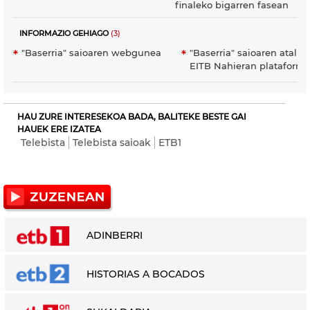
finaleko bigarren fasean
INFORMAZIO GEHIAGO
(3)
"Baserria" saioaren webgunea
"Baserria" saioaren atal gu
EITB Nahieran plataform
HAU ZURE INTERESEKOA BADA, BALITEKE BESTE GAI
HAUEK ERE IZATEA
Telebista
Telebista saioak
ETB1
ADINBERRI
HISTORIAS A BOCADOS