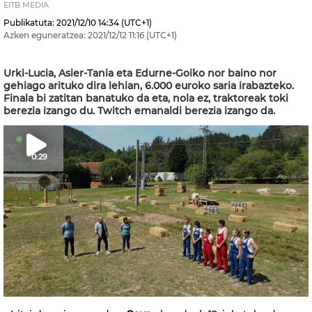
EITB MEDIA
Publikatuta:
2021/12/10
14:34
(UTC+1)
Azken eguneratzea:
2021/12/12
11:16
(UTC+1)
Urki-Lucia, Asier-Tania eta Edurne-Goiko nor baino nor
gehiago arituko dira lehian, 6.000 euroko saria irabazteko.
Finala bi zatitan banatuko da eta, nola ez, traktoreak toki
berezia izango du. Twitch emanaldi berezia izango da.
0:29