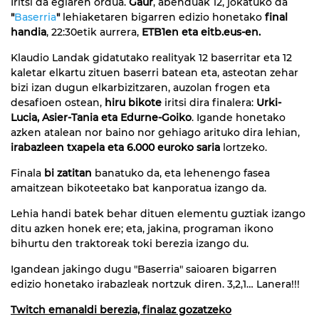
Iritsi da egiaren ordua.
Gaur
, abenduak 12, jokatuko da
"
Baserria
"
lehiaketaren bigarren edizio honetako
final
handia
, 22:30etik aurrera,
ETB1en eta eitb.eus-en.
Klaudio Landak gidatutako realityak 12 baserritar eta 12
kaletar elkartu zituen baserri batean eta, asteotan zehar
bizi izan dugun elkarbizitzaren, auzolan frogen eta
desafioen ostean,
hiru bikote
iritsi dira finalera:
Urki-
Lucia, Asier-Tania eta Edurne-Goiko
. Igande honetako
azken atalean nor baino nor gehiago arituko dira lehian,
irabazleen txapela eta 6.000 euroko saria
lortzeko.
Finala
bi zatitan
banatuko da, eta lehenengo fasea
amaitzean bikoteetako bat kanporatua izango da.
Lehia handi batek behar dituen elementu guztiak izango
ditu azken honek ere; eta, jakina, programan ikono
bihurtu den traktoreak toki berezia izango du.
Igandean jakingo dugu "Baserria" saioaren bigarren
edizio honetako irabazleak nortzuk diren. 3,2,1… Lanera!!!
Twitch emanaldi berezia, finalaz gozatzeko