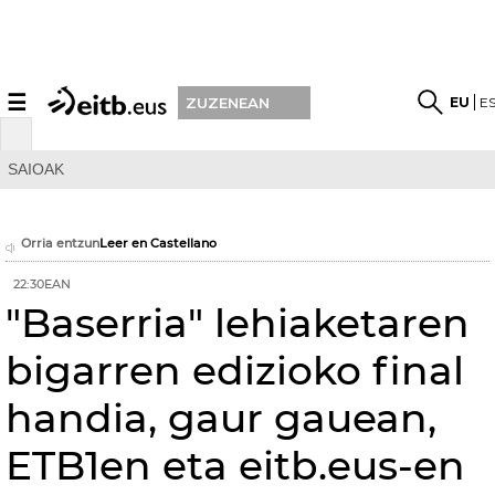
☰
EU
E
ZUZENEAN
SAIOAK
Orria entzun
Leer en Castellano
22:30EAN
"Baserria" lehiaketaren
bigarren edizioko final
handia, gaur gauean,
ETB1en eta eitb.eus-en