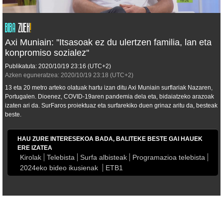
Axi Muniain: ''Itsasoak ez du ulertzen familia, lan eta
konpromiso sozialez''
Publikatuta:
2020/10/19
23:16
(UTC+2)
Azken eguneratzea:
2020/10/19
23:18
(UTC+2)
13 eta 20 metro arteko olatuak hartu izan ditu Axi Muniain surflariak Nazaren,
Portugalen. Dioenez, COVID-19aren pandemia dela eta, bidaiatzeko arazoak
izaten ari da. SurFaros proiektuaz eta surfarekiko duen grinaz aritu da, besteak
beste.
HAU ZURE INTERESEKOA BADA, BALITEKE BESTE GAI HAUEK
ERE IZATEA
Kirolak
Telebista
Surfa albisteak
Programazioa telebista
2024eko bideo ikusienak
ETB1