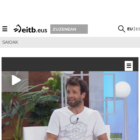
☰
EU
E
ZUZENEAN
SAIOAK
☰