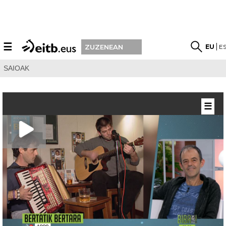
☰
EU
E
ZUZENEAN
SAIOAK
☰