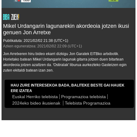
Mikel Urdangarin lagunarekin akordeoia jotzen ikusi
genuen Jon Arretxe
Publikatuta:
2021/02/02
21:38
(UTC+1)
Azken eguneratzea:
2021/02/02
22:09
(UTC+1)
Jon Arretxeren hiru bideo ekarri dizkigu Jon Garatek EITBko artxibotik.
Horietako batean Mikel Urdangarin lagunak gitarra jotzen duen bitartean
akordeoia jotzen azaltzen da. 'Ostiralak' liburua aurkezteko Gasteizen egin
zuten ekitaldi batean izan zen.
HAU ZURE INTERESEKOA BADA, BALITEKE BESTE GAI HAUEK
ERE IZATEA
Euskal Herriko telebista
Programazioa telebista
2024eko bideo ikusienak
Telebista Programazioa