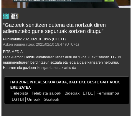
“Gazteek sentitzen dutena eta nortzuk diren
adierazteko gune seguruak sortzen ditugu”
Publikatuta:
2021/02/10
18:45
(UTC+1)
Azken eguneratzea:
2021/02/10
18:47
(UTC+1)
EITB MEDIA
Olga Alarcon
Gehitu
elkartearen lanaz aritu da “Biba Zuek!” saioan. LGTBI
mugimenduaren berdintasun soziala eta legala da elkartearen helburua.
Haurren eta gazteen ikusgarritasunaz aritu da.
HAU ZURE INTERESEKOA BADA, BALITEKE BESTE GAI HAUEK
ERE IZATEA
Telebista
Telebista saioak
Bideoak
ETB1
Feminismoa
LGTBI
Umeak
Gazteak