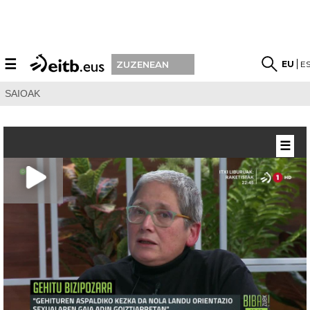
☰
EU
E
ZUZENEAN
SAIOAK
☰