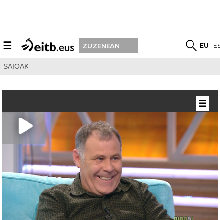
☰
EU
E
ZUZENEAN
SAIOAK
☰