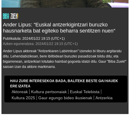
Ander Lipus: ''Euskal antzerkigintzari buruzko
hausnarketa bat egiteko beharra sentitzen nuen''
Publikatuta:
2024/01/22
19:15
(UTC+1)
Azken eguneratzea:
2024/01/22
19:15
(UTC+1)
Ander Lipus aktoreak "Antzerkiaren Labirintoan" izeneko bi liburu argitaratu
ditu. Lehendabizikoan, bere ibilbideari buruzko pasadizoak bildu ditu; eta
bigarrenean, antzerkiari lotutako hainbat gogoeta idatzi ditu. Gaur "Biba Zuek!"
saioan izan da aktore markinarra.
HAU ZURE INTERESEKOA BADA, BALITEKE BESTE GAI HAUEK
ERE IZATEA
Aktoreak
Kultura pertsonaiak
Euskal Telebista
Kultura 2025
Gaur egungo bideo ikusienak
Antzerkia