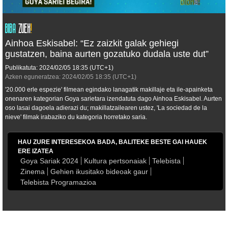
Ainhoa Eskisabel: “Ez zaizkit galak gehiegi
gustatzen, baina aurten gozatuko dudala uste dut”
Publikatuta:
2024/02/05
18:35
(UTC+1)
Azken eguneratzea:
2024/02/05
18:35
(UTC+1)
'20.000 erle espezie' filmean egindako lanagatik makillaje eta ile-apainketa
onenaren kategorian Goya sarietara izendatuta dago Ainhoa Eskisabel. Aurten
oso lasai dagoela adierazi du; makillatzailearen ustez, 'La sociedad de la
nieve' filmak irabaziko du kategoria horretako saria.
HAU ZURE INTERESEKOA BADA, BALITEKE BESTE GAI HAUEK
ERE IZATEA
Goya Sariak 2024
Kultura pertsonaiak
Telebista
Zinema
Gehien ikusitako bideoak gaur
Telebista Programazioa