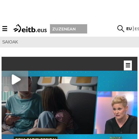
☰
EU
E
ZUZENEAN
SAIOAK
☰