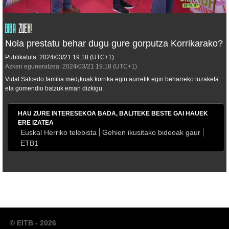
Nola prestatu behar dugu gure gorputza Korrikarako?
Publikatuta:
2024/03/21
19:18
(UTC+1)
Azken eguneratzea:
2024/03/21
19:18
(UTC+1)
Vidal Salcedo familia med¡kuak korrika egin aurretik egin beharreko luzaketa
eta gomendio batzuk eman dizkigu.
HAU ZURE INTERESEKOA BADA, BALITEKE BESTE GAI HAUEK
ERE IZATEA
Euskal Herriko telebista
Gehien ikusitako bideoak gaur
ETB1
© EITB - 2026