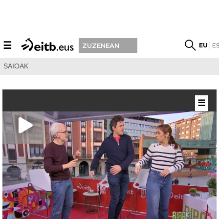
☰
EU
E
ZUZENEAN
SAIOAK
☰