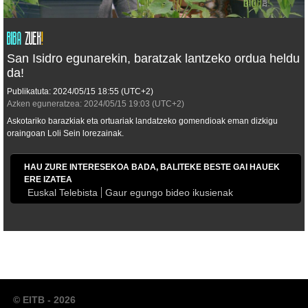
San Isidro egunarekin, baratzak lantzeko ordua heldu
da!
Publikatuta:
2024/05/15
18:55
(UTC+2)
Azken eguneratzea:
2024/05/15
19:03
(UTC+2)
Askotariko barazkiak eta ortuariak landatzeko gomendioak eman dizkigu
oraingoan Loli Sein lorezainak.
HAU ZURE INTERESEKOA BADA, BALITEKE BESTE GAI HAUEK
ERE IZATEA
Euskal Telebista
Gaur egungo bideo ikusienak
© EITB - 2026