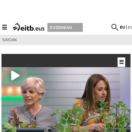
☰
EU
E
ZUZENEAN
SAIOAK
☰