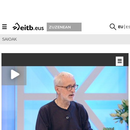
☰
EU
E
ZUZENEAN
SAIOAK
☰