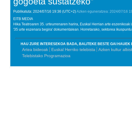
gogoeta sustatzeko”
Publikatuta:
2024/07/16
19:36
(UTC+2)
Azken eguneratzea:
2024/07/16
1
EITB MEDIA
Hika Teatroaren 35. urteurrenaren harira, Euskal Herrian arte eszenikoak 
'35 urte eszenara begira' dokumentalean. Horretarako, sektorea ikuspuntu e
HAU ZURE INTERESEKOA BADA, BALITEKE BESTE GAI HAUEK 
Artea bideoak
Euskal Herriko telebista
Azken kultur albis
Telebistako Programazioa