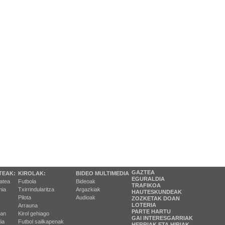
GAZTEA
TEAK:
KIROLAK:
BIDEO MULTIMEDIA
EGURALDIA
tatea
Futbola
Bideoak
TRAFIKOA
ia
Txirrindularitza
Argazkiak
HAUTESKUNDEAK
Pilota
Audioak
ZOZKETAK DOAN
LOTERIA
Arrauna
PARTE HARTU
ran
Kirol gehiago
GAI INTERESGARRIAK
ia
Futbol sailkapenak
HERRIAK ETA HIRIAK