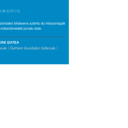
9:36
(UTC+2)
izandako bilakaera aztertu du Intxaurragak
zberdinetatik jorratu dute.
ERE IZATEA
teak
Gehien ikusitako bideoak