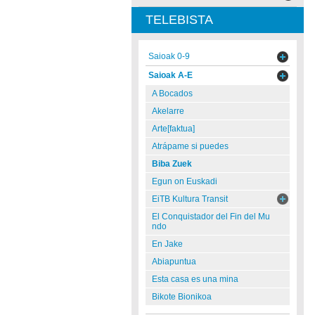
TELEBISTA
Saioak 0-9
Saioak A-E
A Bocados
Akelarre
Arte[faktua]
Atrápame si puedes
Biba Zuek
Egun on Euskadi
EiTB Kultura Transit
El Conquistador del Fin del Mu
ndo
En Jake
Abiapuntua
Esta casa es una mina
Bikote Bionikoa