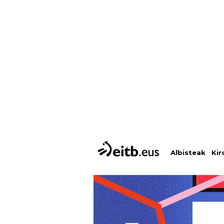
Albisteak
Kir