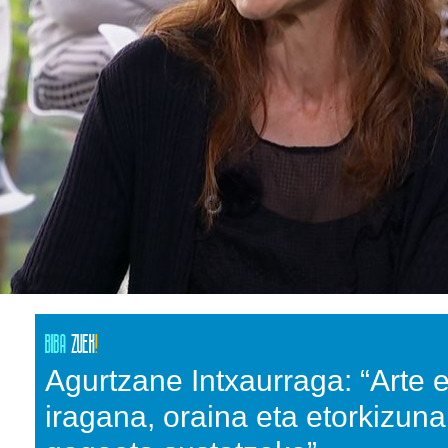
Agurtzane Intxaurraga: “Arte 
iragana, oraina eta etorkizuna 