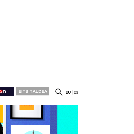
EITB TALDEA
EU
ES