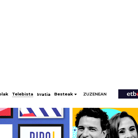
ZUZENEAN
Telebista
Besteak
olak
Irratia