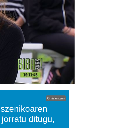
Orria entzun
eszenikoaren
jorratu ditugu,