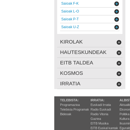
Saioak F-K
Saioak L-O
Saioak P-T
Saioak U-Z
KIROLAK
HAUTESKUNDEAK
EITB TALDEA
KOSMOS
IRRATIA
TELEBISTA:
IRRATIA:
ALBIS
Programazioa
Euskadi Irratia
Aktuali
Telebista Programak
Radio Euskadi
Ekonom
Bideoak
Radio Vitoria
Politika
Gaztea
Kultura
EITB Musika
Ikusmi
EiTB Euskal kantak
Egurald