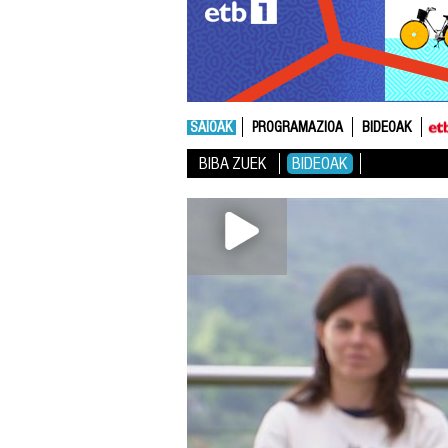
SAIOAK
PROGRAMAZIOA
BIDEOAK
BIBA ZUEK
BIDEOAK