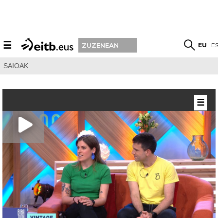
☰
EU
E
ZUZENEAN
SAIOAK
☰