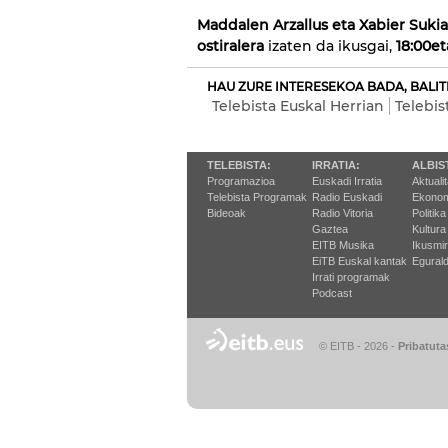
Maddalen Arzallus eta Xabier Suki
ostiralera
izaten da ikusgai,
18:00et
HAU ZURE INTERESEKOA BADA, BALIT
Telebista Euskal Herrian
Telebis
TELEBISTA:
IRRATIA:
ALBIS
Programazioa
Euskadi Irratia
Aktuali
Telebista Programak
Radio Euskadi
Ekonom
Bideoak
Radio Vitoria
Politika
Gaztea
Kultura
EITB Musika
Ikusmi
EiTB Euskal kantak
Egurald
Irrati programak
Podcast
© EITB - 2026
-
Pribatuta