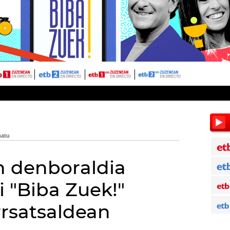
n denboraldia
i "Biba Zuek!"
rrsatsaldean