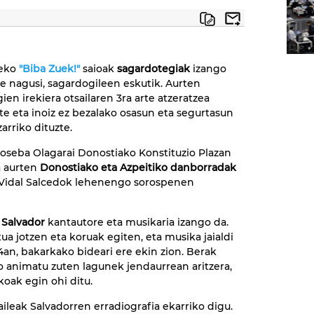
1eko
"Biba Zuek!"
saioak
sagardotegiak
izango
de nagusi, sagardogileen eskutik. Aurten
ien irekiera otsailaren 3ra arte atzeratzea
te eta inoiz ez bezalako osasun eta segurtasun
arriko dituzte.
Joseba Olagarai Donostiako Konstituzio Plazan
 aurten
Donostiako eta Azpeitiko danborradak
ta Vidal Salcedok lehenengo sorospenen
 Salvador
kantautore eta musikaria izango da.
ua jotzen eta koruak egiten, eta musika jaialdi
14an, bakarkako bideari ere ekin zion. Berak
o animatu zuten lagunek jendaurrean aritzera,
koak egin ohi ditu.
aileak Salvadorren erradiografia ekarriko digu.