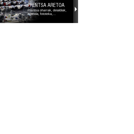
PRENTSA ARETOA
Prentsa oharrak, deialdiak,
agenda, fototeka,…