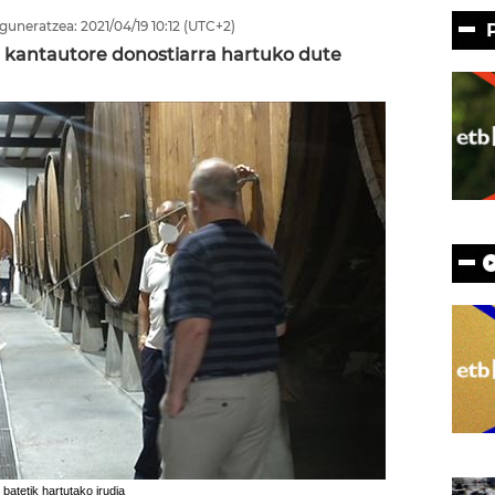
guneratzea:
2021/04/19
10:12
(UTC+2)
r kantautore donostiarra hartuko dute
batetik hartutako irudia