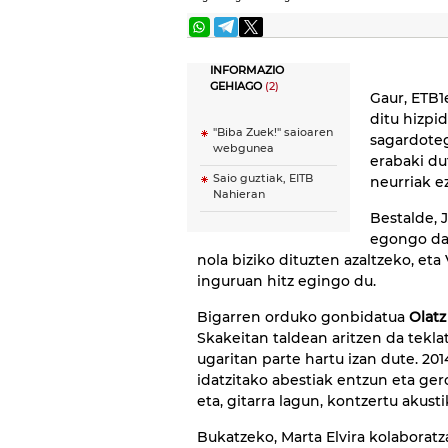
INFORMAZIO
GEHIAGO
(2)
Gaur, ETB
ditu hizpi
"Biba Zuek!" saioaren
sagardoteg
webgunea
erabaki du
Saio guztiak, EITB
neurriak ez
Nahieran
Bestalde, 
egongo da
nola biziko dituzten azaltzeko, e
inguruan hitz egingo du.
Bigarren orduko gonbidatua
Olatz
Skakeitan taldean aritzen da teklat
ugaritan parte hartu izan dute. 20
idatzitako abestiak entzun eta ger
eta, gitarra lagun, kontzertu akusti
Bukatzeko, Marta Elvira kolaboratz