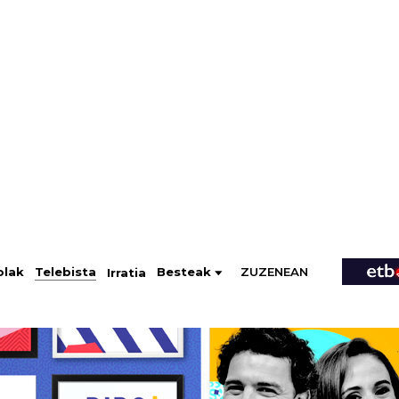
ZUZENEAN
Telebista
Besteak
olak
Irratia