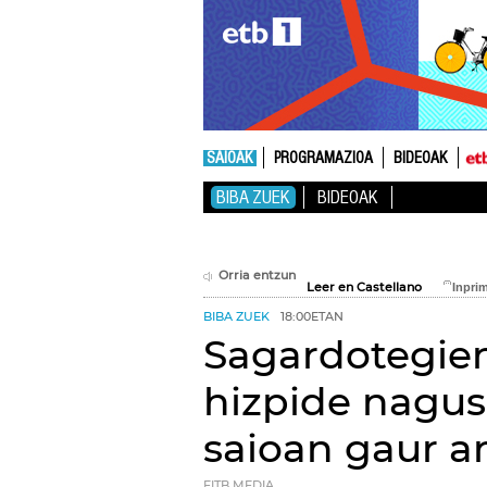
SAIOAK
PROGRAMAZIOA
BIDEOAK
BIBA ZUEK
BIDEOAK
Orria entzun
Leer en Castellano
BIBA ZUEK
18:00ETAN
Sagardotegie
hizpide nagus
saioan gaur a
EITB MEDIA