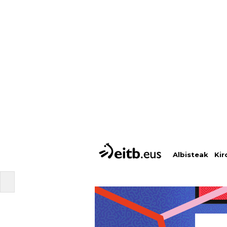
Albisteak
Kir