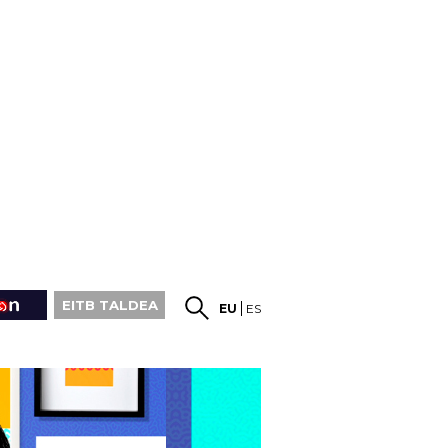
EITB TALDEA
EU
ES