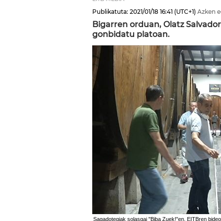
Publikatuta:
2021/01/18
16:41
(UTC+1)
Azken e
Bigarren orduan, Olatz Salvado
gonbidatu platoan.
Sagadotegiak solasgai "Biba Zuek!"en. EITBren bideo 