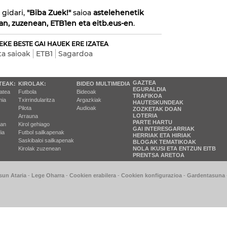
a
gidari,
"Biba Zuek!"
saioa
astelehenetik
an, zuzenean, ETB1en eta eitb.eus-en
.
EKE BESTE GAI HAUEK ERE IZATEA
ta saioak
ETB1
Sagardoa
GAZTEA
TEAK:
KIROLAK:
BIDEO MULTIMEDIA
EGURALDIA
tatea
Futbola
Bideoak
TRAFIKOA
ia
Txirrindularitza
Argazkiak
HAUTESKUNDEAK
Pilota
Audioak
ZOZKETAK DOAN
LOTERIA
Arrauna
PARTE HARTU
ran
Kirol gehiago
GAI INTERESGARRIAK
ia
Futbol sailkapenak
HERRIAK ETA HIRIAK
Saskibaloi sailkapenak
BLOGAK TEMATIKOAK
Kirolak zuzenean
NOLA IKUSI ETA ENTZUN EITB
PRENTSA ARETOA
sun Ataria
-
Lege Oharra
-
Cookien erabilera
-
Cookien konfigurazioa
-
Gardentasuna