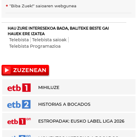
"Biba Zuek!" saioaren webgunea
HAU ZURE INTERESEKOA BADA, BALITEKE BESTE GAI
HAUEK ERE IZATEA
Telebista
Telebista saioak
Telebista Programazioa
MIHILUZE
HISTORIAS A BOCADOS
ESTROPADAK: EUSKO LABEL LIGA 2026