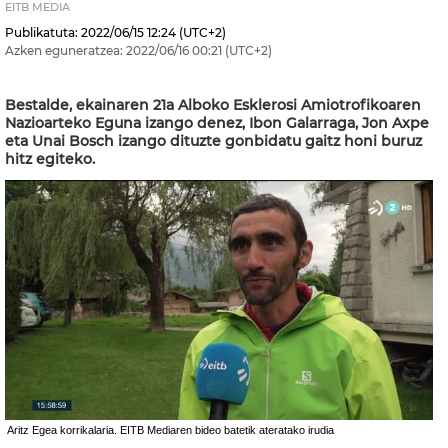
EITB MEDIA
Publikatuta:
2022/06/15
12:24
(UTC+2)
Azken eguneratzea:
2022/06/16
00:21
(UTC+2)
Bestalde, ekainaren 21a Alboko Esklerosi Amiotrofikoaren
Nazioarteko Eguna izango denez, Ibon Galarraga, Jon Axpe
eta Unai Bosch izango dituzte gonbidatu gaitz honi buruz
hitz egiteko.
Aritz Egea korrikalaria. EITB Mediaren bideo batetik ateratako irudia