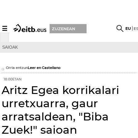
☰
EU
E
ZUZENEAN
SAIOAK
Orria entzun
Leer en Castellano
18:00ETAN
Aritz Egea korrikalari
urretxuarra, gaur
arratsaldean, "Biba
Zuek!" saioan