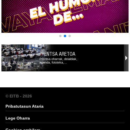
PRENTSA ARETOA
Prentsa oharrak, deialdiak,
agenda, fototeka,…
© EITB - 2026
Pribatutasun Ataria
Lege Oharra
Cookien erabilera