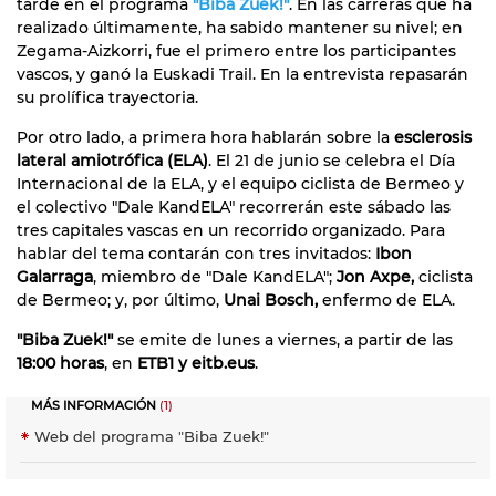
tarde en el programa
"Biba Zuek!"
. En las carreras que ha
realizado últimamente, ha sabido mantener su nivel; en
Zegama-Aizkorri, fue el primero entre los participantes
vascos, y ganó la Euskadi Trail. En la entrevista repasarán
su prolífica trayectoria.
Por otro lado, a primera hora hablarán sobre la
esclerosis
lateral amiotrófica (ELA)
. El 21 de junio se celebra el Día
Internacional de la ELA, y el equipo ciclista de Bermeo y
el colectivo "Dale KandELA" recorrerán este sábado las
tres capitales vascas en un recorrido organizado. Para
hablar del tema contarán con tres invitados:
Ibon
Galarraga
, miembro de "Dale KandELA";
Jon Axpe,
ciclista
de Bermeo; y, por último,
Unai Bosch,
enfermo de ELA.
"Biba Zuek!"
se emite de lunes a viernes, a partir de las
18:00 horas
, en
ETB1 y eitb.eus
.
MÁS INFORMACIÓN
(1)
Web del programa "Biba Zuek!"