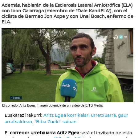
Además, hablarán de la Esclerosis Lateral Amiotrófica (ELA)
con Ibon Galarraga (miembro de "Dale KandELA"), con el
ciclista de Bermeo Jon Axpe y con Unai Bosch, enfermo de
ELA.
El corredor Aritz Egea. Imagen obtenida de un vídeo de EITB Media
Euskaraz irakurri:
Aritz Egea korrikalari urretxuarra, gaur
arratsaldean, "Biba Zuek!" saioan
El
corredor urretxuarra Aritz Egea
será el invitado de esta