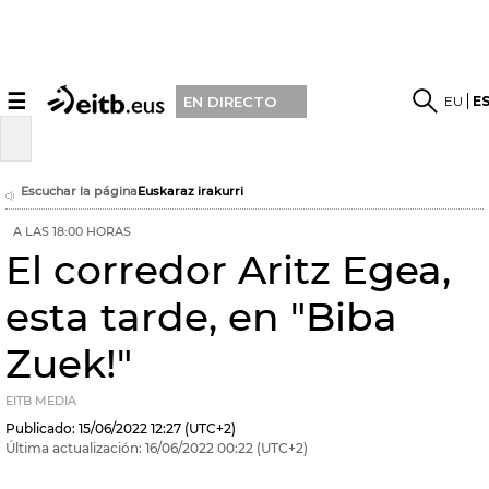
☰
EU
E
EN DIRECTO
Escuchar la página
Euskaraz irakurri
A LAS 18:00 HORAS
El corredor Aritz Egea,
esta tarde, en "Biba
Zuek!"
EITB MEDIA
Publicado:
15/06/2022
12:27
(UTC+2)
Última actualización:
16/06/2022
00:22
(UTC+2)