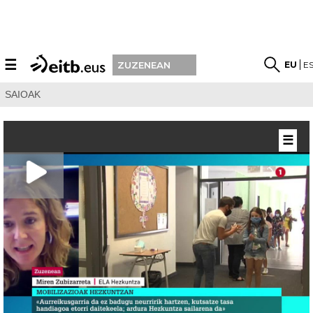
☰
EU
E
ZUZENEAN
SAIOAK
☰