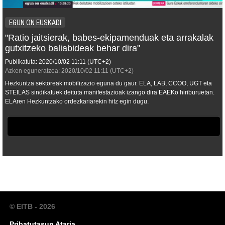
EGUN ON EUSKADI
"Ratio jaitsierak, babes-ekipamenduak eta arrakalak
gutxitzeko baliabideak behar dira"
Publikatuta:
2020/10/02
11:11
(UTC+2)
Azken eguneratzea:
2020/10/02
11:11
(UTC+2)
Hezkuntza sektoreak mobilizazio eguna du gaur. ELA, LAB, CCOO, UGT eta
STEILAS sindikatuek deituta manifestazioak izango dira EAEKo hiriburuetan.
ELAren Hezkuntzako ordezkariarekin hitz egin dugu.
© EITB - 2026
Pribatutasun Ataria