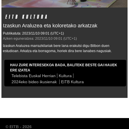
Izaskun Araluzea eta koloretako arkatzak
Publikatuta:
2023/11/10
09:01
(UTC+1)
Azken eguneratzea:
2023/11/10
09:01
(UTC+1)
Izaskun Araluzea marrazkilariak bere lana erakutsi digu Bilbon duen
estudioan. Arkatza eta borragoma, horiek dira bere lanabes nagusiak.
HAU ZURE INTERESEKOA BADA, BALITEKE BESTE GAI HAUEK
ERE IZATEA
Telebista Euskal Herrian
Kultura
2024eko bideo ikusienak
EiTB Kultura
© EITB - 2026