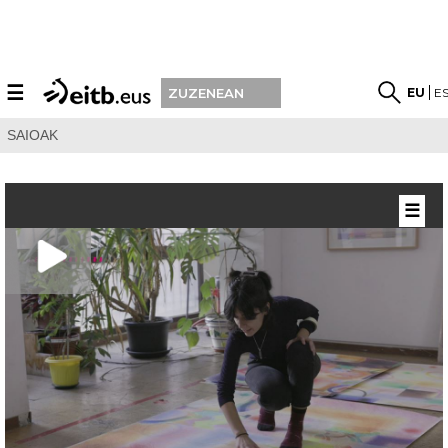
☰
EU
E
ZUZENEAN
SAIOAK
☰