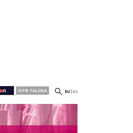
EITB TALDEA
EU
ES