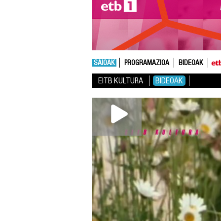
SAIOAK
PROGRAMAZIOA
BIDEOAK
EITB KULTURA
BIDEOAK