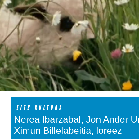
Nerea Ibarzabal, Jon Ander Ur
Ximun Billelabeitia, loreez