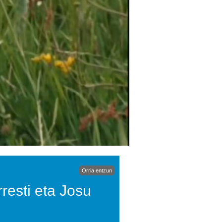
Orria entzun
resti eta Josu