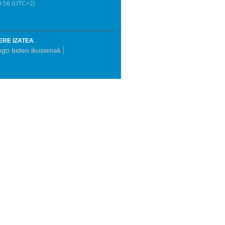
0:56
(UTC+2)
ERE IZATEA
go bideo ikusienak