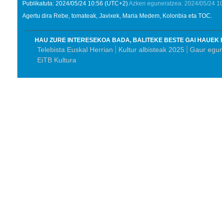
Publikatuta:
2024/05/24
10:56
(UTC+2)
Azken eguneratzea:
2024/05/24
1
Agertu dira Rebe, tomateak, Javixek, Maria Medem, Kolonbia eta TOC.
HAU ZURE INTERESEKOA BADA, BALITEKE BESTE GAI HAUEK 
Telebista Euskal Herrian
Kultur albisteak 2025
Gaur egun
EiTB Kultura