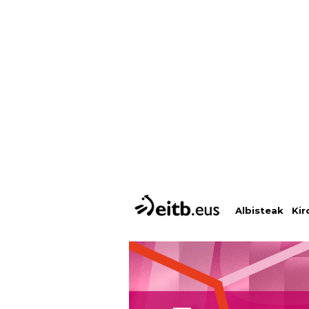
Albisteak
Kir