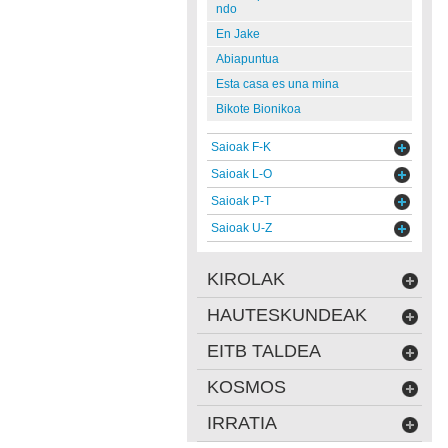
ndo
En Jake
Abiapuntua
Esta casa es una mina
Bikote Bionikoa
Saioak F-K
Saioak L-O
Saioak P-T
Saioak U-Z
KIROLAK
HAUTESKUNDEAK
EITB TALDEA
KOSMOS
IRRATIA