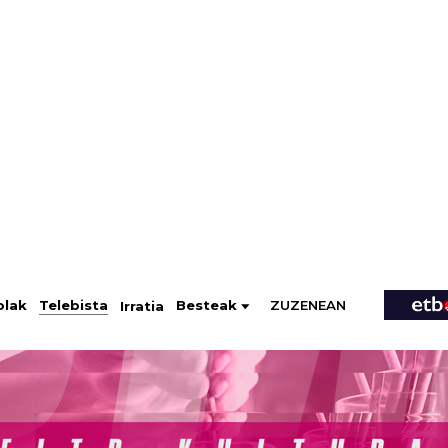
ZUZENEAN
Telebista
Besteak
olak
Irratia