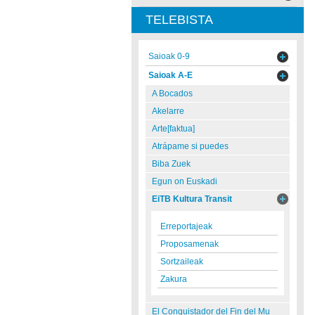
TELEBISTA
Saioak 0-9
Saioak A-E
A Bocados
Akelarre
Arte[faktua]
Atrápame si puedes
Biba Zuek
Egun on Euskadi
EiTB Kultura Transit
Erreportajeak
Proposamenak
Sortzaileak
Zakura
El Conquistador del Fin del Mu