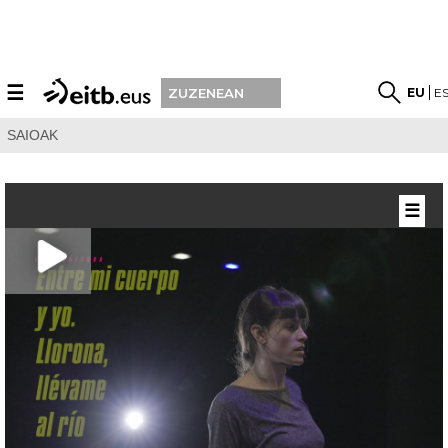
☰
EU
E
ZUZENEAN
SAIOAK
☰