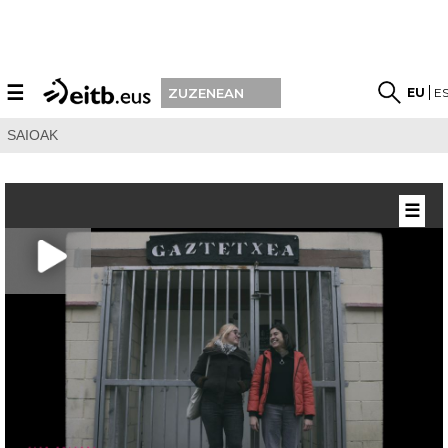
☰
EU
E
ZUZENEAN
SAIOAK
☰