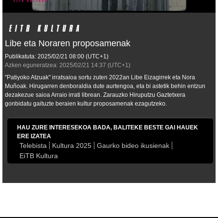
Libe eta Noraren proposamenak
Publikatuta:
2025/02/21
08:00
(UTC+1)
Azken eguneratzea:
2025/02/21
14:37
(UTC+1)
"Patiyoko Atzuak" irratsaioa sortu zuten 2022an Libe Eizagirrek eta Nora
Muñoak. Hirugarren denboraldia dute aurtengoa, eta bi astetik behin entzun
dezakezue saioa Arraio irrati librean. Zarauzko Hiruputzu Gaztetxera
gonbidatu gaituzte beraien kultur proposamenak ezagutzeko.
HAU ZURE INTERESEKOA BADA, BALITEKE BESTE GAI HAUEK
ERE IZATEA
Telebista
Kultura 2025
Gaurko bideo ikusienak
EiTB Kultura