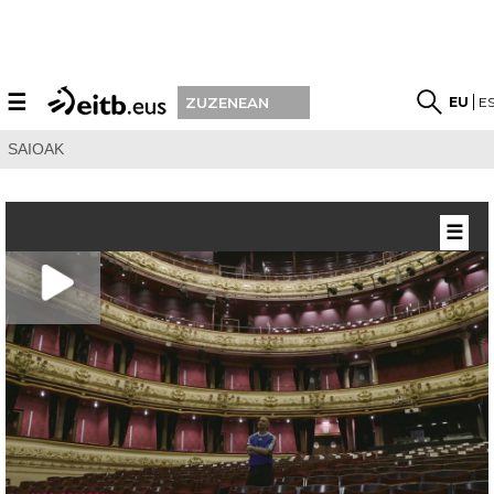
☰
EU
E
ZUZENEAN
SAIOAK
☰