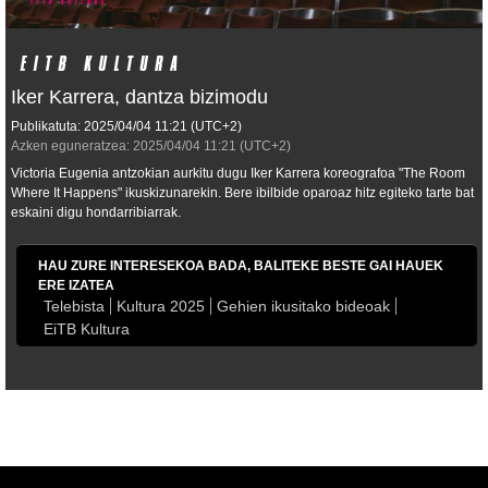
Iker Karrera, dantza bizimodu
Publikatuta:
2025/04/04
11:21
(UTC+2)
Azken eguneratzea:
2025/04/04
11:21
(UTC+2)
Victoria Eugenia antzokian aurkitu dugu Iker Karrera koreografoa "The Room
Where It Happens" ikuskizunarekin. Bere ibilbide oparoaz hitz egiteko tarte bat
eskaini digu hondarribiarrak.
HAU ZURE INTERESEKOA BADA, BALITEKE BESTE GAI HAUEK
ERE IZATEA
Telebista
Kultura 2025
Gehien ikusitako bideoak
EiTB Kultura