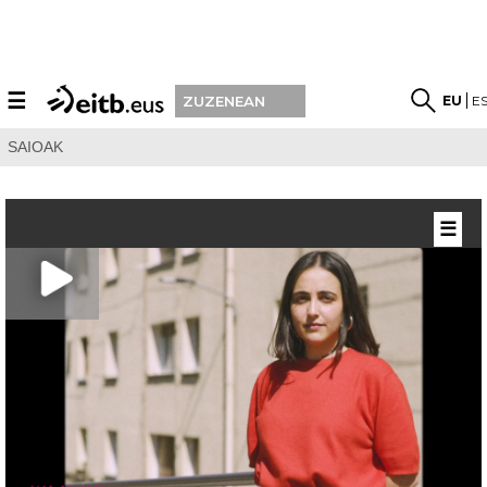
☰
EU
E
ZUZENEAN
SAIOAK
☰