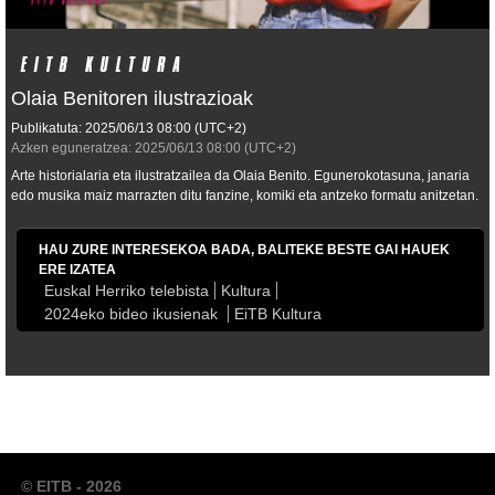
Olaia Benitoren ilustrazioak
Publikatuta:
2025/06/13
08:00
(UTC+2)
Azken eguneratzea:
2025/06/13
08:00
(UTC+2)
Arte historialaria eta ilustratzailea da Olaia Benito. Egunerokotasuna, janaria
edo musika maiz marrazten ditu fanzine, komiki eta antzeko formatu anitzetan.
HAU ZURE INTERESEKOA BADA, BALITEKE BESTE GAI HAUEK
ERE IZATEA
Euskal Herriko telebista
Kultura
2024eko bideo ikusienak
EiTB Kultura
© EITB - 2026