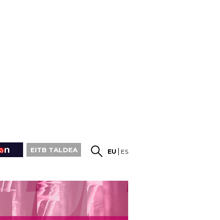
EITB TALDEA
EU
ES