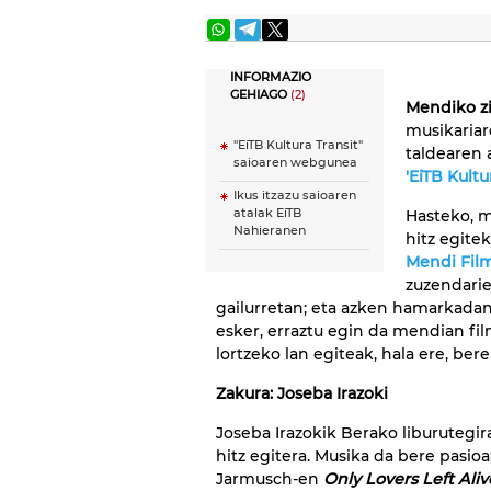
INFORMAZIO
GEHIAGO
(2)
Mendiko z
musikaria
"EiTB Kultura Transit"
taldearen 
saioaren webgunea
'EiTB Kultu
Ikus itzazu saioaren
atalak EiTB
Hasteko, 
Nahieranen
hitz egite
Mendi Film
zuzendarie
gailurretan; eta azken hamarkadan
esker, erraztu egin da mendian fi
lortzeko lan egiteak, hala ere, ber
Zakura: Joseba Irazoki
Joseba Irazokik Berako liburutegi
hitz egitera. Musika da bere pasio
Jarmusch-en
Only Lovers Left Aliv