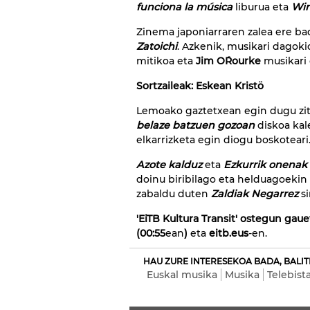
funciona la música
liburua eta
Wir
Zinema japoniarraren zalea ere ba
Zatoichi
. Azkenik, musikari dagok
mitikoa eta
Jim O´Rourke
musikari 
Sortzaileak: Eskean
Kristö
Lemoako gaztetxean egin dugu zita 
belaze batzuen gozoan
diskoa kale
elkarrizketa egin diogu boskoteari
Azote kalduz
eta
Ezkurrik onenak
doinu biribilago eta helduagoekin
zabaldu duten
Zaldiak Negarrez
si
'EiTB Kultura Transit' ostegun gau
(00:55
ean
)
eta
eitb.eus
-en.
HAU ZURE INTERESEKOA BADA, BALIT
Euskal musika
Musika
Telebist