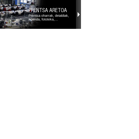
PRENTSA ARETOA
Prentsa oharrak, deialdiak,
agenda, fototeka,…