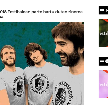
2018 Festibalean parte hartu duten zinema
oa.