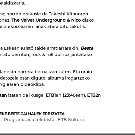
e
aldizkaria.
da; horren erakusle da Takeshi Kitanoren
ionez,
The Velvet Underground & Nico
disko
eta ekoizlearen lanak atera ditu zakutik.
Eskean Kristö talde arratiarrarekin.
Beste
ratu berritan, rock & roll doinuz jantzitako
.
lanekin harrera beroa izan zuten. Eta orain
 datozela esan digute; albuma iragartzeko
nglearen bideoklipa.
etan
izaten da ikusgai
ETB1
en
(23:40
ean
)
,
ETB2
n
EKE BESTE GAI HAUEK ERE IZATEA
a
Programazioa telebista
EiTB Kultura