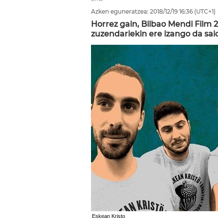
Azken eguneratzea:
2018/12/19
16:36
(UTC+1)
Horrez gain, Bilbao Mendi Film 
zuzendariekin ere izango da sai
Eskean Kristo