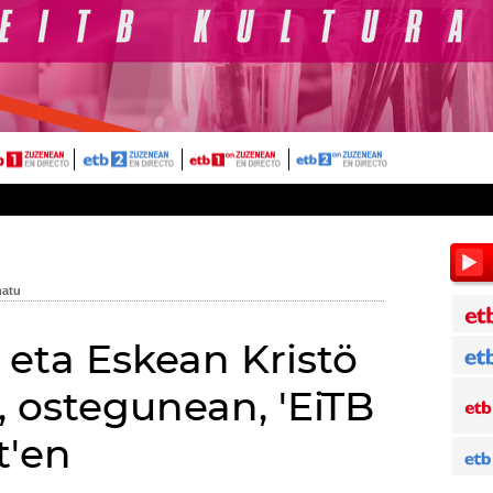
 eta Eskean Kristö
, ostegunean, 'EiTB
t'en