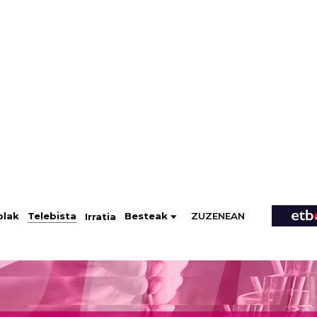
ZUZENEAN
Telebista
Besteak
olak
Irratia