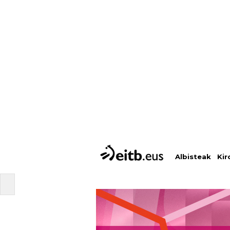
Albisteak
Kir