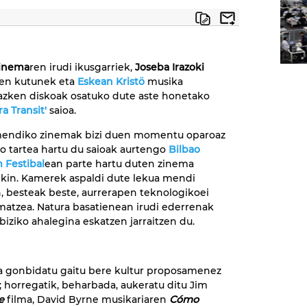
inema
ren irudi ikusgarriek,
Joseba Irazoki
ren kutunek eta
Eskean Kristö
musika
azken diskoak osatuko dute aste honetako
ra Transit'
saioa.
mendiko zinemak bizi duen momentu oparoaz
ko tartea hartu du saioak aurtengo
Bilbao
 Festibal
ean parte hartu duten zinema
kin. Kamerek aspaldi dute lekua mendi
, besteak beste, aurrerapen teknologikoei
lmatzea. Natura basatienean irudi ederrenak
ebiziko ahalegina eskatzen jarraitzen du.
ra gonbidatu gaitu bere kultur proposamenez
a; horregatik, beharbada, aukeratu ditu Jim
e
filma, David Byrne musikariaren
Cómo