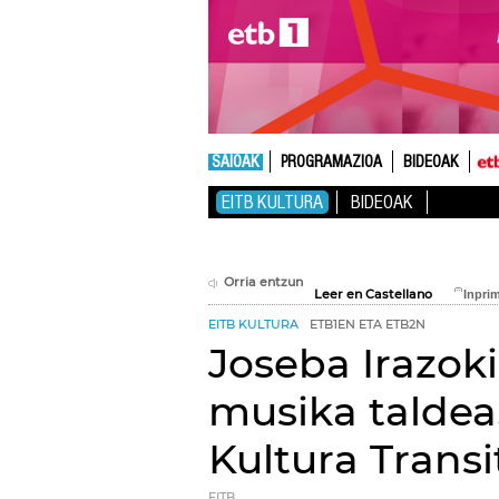
SAIOAK
PROGRAMAZIOA
BIDEOAK
EITB KULTURA
BIDEOAK
Orria entzun
Leer en Castellano
EITB KULTURA
ETB1EN ETA ETB2N
Joseba Irazoki
musika taldea
Kultura Transi
EITB