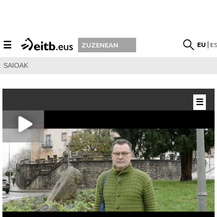
☰
EU
E
ZUZENEAN
SAIOAK
☰