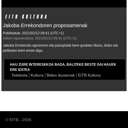
Jakoba Errekondoren proposamenak
Publikatuta:
2021/02/12
09:41
(UTC+1)
Azken eguneratzea:
2021/02/12
09:41
(UTC+1)
Jakoba Errekondo agronomo eta paisajistak bere gustuko liburu, disko eta
pelikulen berri eman digu.
HAU ZURE INTERESEKOA BADA, BALITEKE BESTE GAI HAUEK
ERE IZATEA
Telebista
Kultura
Bideo ikusienak
EiTB Kultura
© EITB - 2026