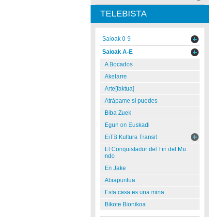
TELEBISTA
Saioak 0-9
Saioak A-E
A Bocados
Akelarre
Arte[faktua]
Atrápame si puedes
Biba Zuek
Egun on Euskadi
EiTB Kultura Transit
El Conquistador del Fin del Mu
ndo
En Jake
Abiapuntua
Esta casa es una mina
Bikote Bionikoa