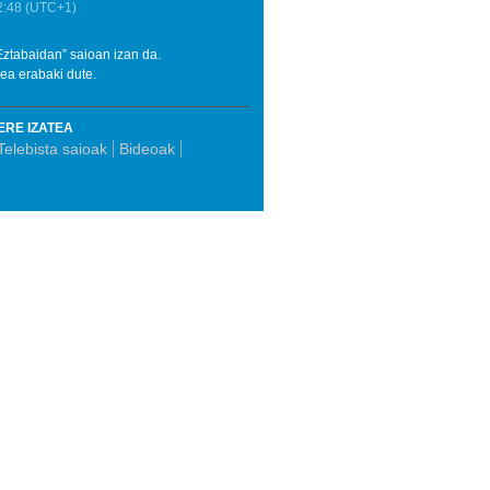
2:48
(UTC+1)
Eztabaidan” saioan izan da.
ea erabaki dute.
ERE IZATEA
Telebista saioak
Bideoak