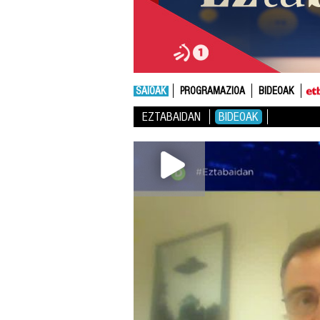
SAIOAK
PROGRAMAZIOA
BIDEOAK
EZTABAIDAN
BIDEOAK