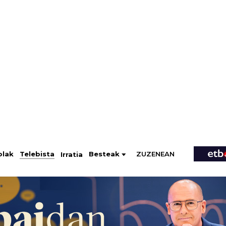
ZUZENEAN
Telebista
Besteak
olak
Irratia