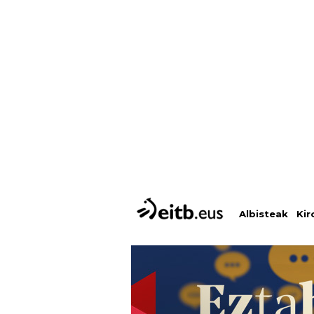
Albisteak
Kir