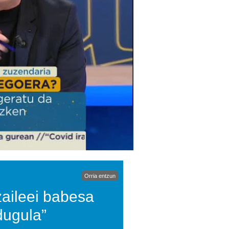
Orria entzun
zaileei babesa
dugula”