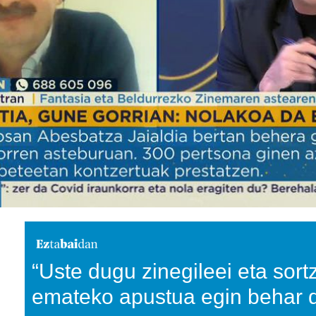
“Uste dugu zinegileei eta sort
emateko apustua egin behar 