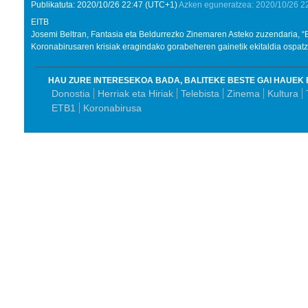
Publikatuta:
2020/10/26
22:47
(UTC+1)
Azken eguneratzea:
2020/10/26
2
EITB
Josemi Beltran, Fantasia eta Beldurrezko Zinemaren Asteko zuzendaria, “
Koronabirusaren krisiak eragindako gorabeheren gainetik ekitaldia ospatz
HAU ZURE INTERESEKOA BADA, BALITEKE BESTE GAI HAUEK 
Donostia
Herriak eta Hiriak
Telebista
Zinema
Kultura
ETB1
Koronabirusa