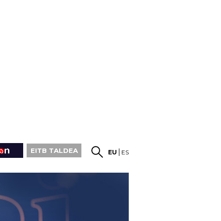
EITB TALDEA
EU
ES