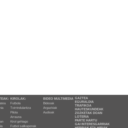
GAZTEA
TEAK:
KIROLAK:
BIDEO MULTIMEDIA
EGURALDIA
tatea
Futbola
Bideoak
TRAFIKOA
ia
Txirrindularitza
Argazkiak
HAUTESKUNDEAK
Pilota
Audioak
ZOZKETAK DOAN
LOTERIA
Arrauna
PARTE HARTU
ran
Kirol gehiago
GAI INTERESGARRIAK
ia
Futbol sailkapenak
HERRIAK ETA HIRIAK