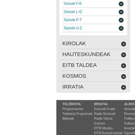
Saioak F-K
Saioak L-O
Saioak P-T
Saioak U-Z
KIROLAK
HAUTESKUNDEAK
EITB TALDEA
KOSMOS
IRRATIA
TELEBISTA:
IRRATIA:
ALBIS
Programazioa
Euskadi Irratia
Aktuali
Telebista Programak
Radio Euskadi
Ekonom
Bideoak
Radio Vitoria
Politika
Gaztea
Kultura
EITB Musika
Ikusmi
EiTB Euskal kantak
Egurald