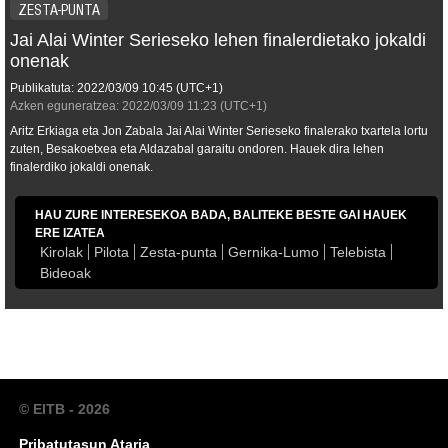
ZESTA-PUNTA
Jai Alai Winter Serieseko lehen finalerdietako jokaldi
onenak
Publikatuta:
2022/03/09
10:45
(UTC+1)
Azken eguneratzea:
2022/03/09
11:23
(UTC+1)
Aritz Erkiaga eta Jon Zabala Jai Alai Winter Serieseko finalerako txartela lortu
zuten, Besakoetxea eta Aldazabal garaitu ondoren. Hauek dira lehen
finalerdiko jokaldi onenak.
HAU ZURE INTERESEKOA BADA, BALITEKE BESTE GAI HAUEK
ERE IZATEA
Kirolak
Pilota
Zesta-punta
Gernika-Lumo
Telebista
Bideoak
© EITB - 2026
Pribatutasun Ataria