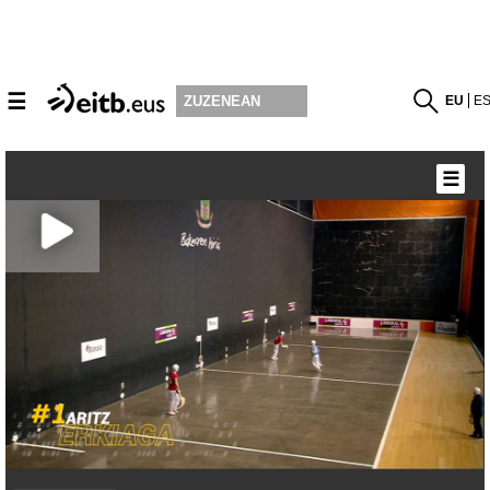
☰
EU
E
ZUZENEAN
☰