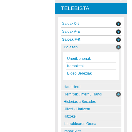
TELEBISTA
Saioak 0-9
Saioak A-E
Saioak F-K
Go!azen
Unerik onenak
Karaokeak
Bideo Bereziak
Harri Herri
Herri txiki, Infernu Handi
Historias a Bocados
Hitzetik Hortzera
Hitzokei
Iparraldearen Orena
Irabazi Arte