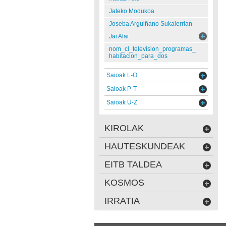
Jateko Modukoa
Joseba Arguiñano Sukalerrian
Jai Alai
nom_cl_television_programas_
habitacion_para_dos
Saioak L-O
Saioak P-T
Saioak U-Z
KIROLAK
HAUTESKUNDEAK
EITB TALDEA
KOSMOS
IRRATIA