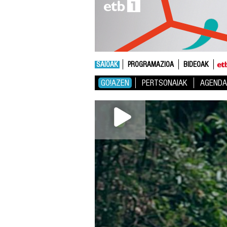
SAIOAK
PROGRAMAZIOA
BIDEOAK
GO!AZEN
PERTSONAIAK
AGENDA