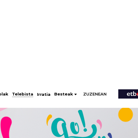
ZUZENEAN
Telebista
Besteak
olak
Irratia