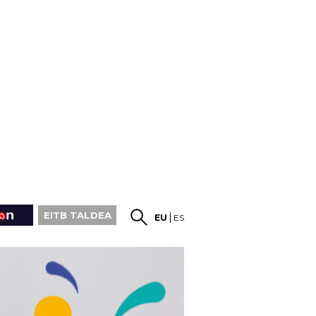
EITB TALDEA
EU
ES