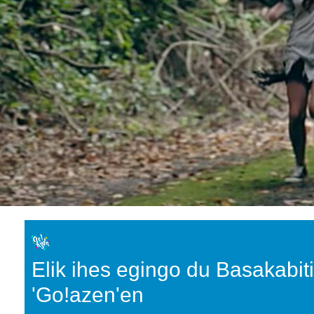
Elik ihes egingo du Basakabit
'Go!azen'en