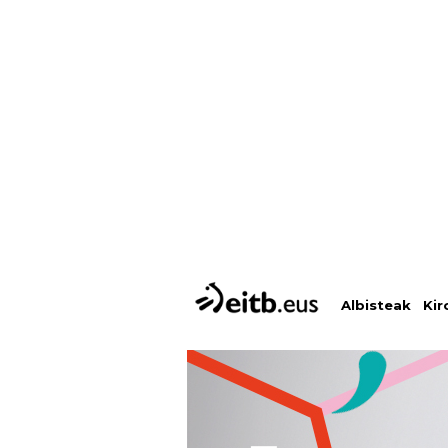
Albisteak
Kir