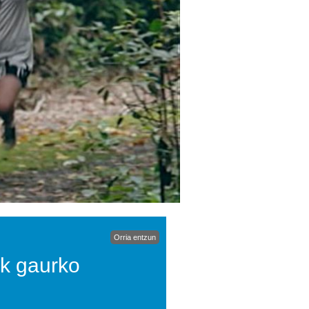
Orria entzun
ik gaurko