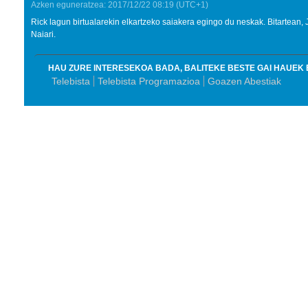
Azken eguneratzea:
2017/12/22
08:19
(UTC+1)
Rick lagun birtualarekin elkartzeko saiakera egingo du neskak. Bitartean, 
Naiari.
HAU ZURE INTERESEKOA BADA, BALITEKE BESTE GAI HAUEK 
Telebista
Telebista Programazioa
Goazen Abestiak