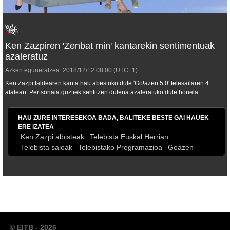
Ken Zazpiren 'Zenbat min' kantarekin sentimentuak
azaleratuz
Azken eguneratzea:
2018/12/12
08:00
(UTC+1)
Ken Zazpi taldearen kanta hau abestuko dute 'Go!azen 5.0' telesailaren 4.
atalean. Pertsonaia guztiek sentitzen dutena azaleratuko dute honela.
HAU ZURE INTERESEKOA BADA, BALITEKE BESTE GAI HAUEK
ERE IZATEA
Ken Zazpi albisteak
Telebista Euskal Herrian
Telebista saioak
Telebistako Programazioa
Goazen
© EITB - 2026