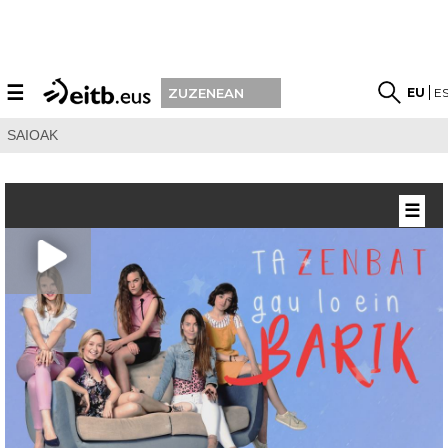
☰
EU
E
ZUZENEAN
SAIOAK
☰