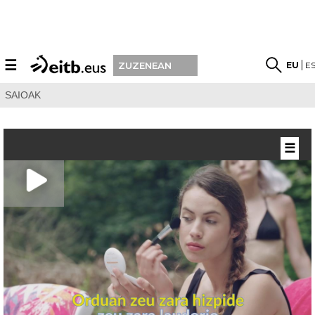
☰
EU
E
ZUZENEAN
SAIOAK
☰