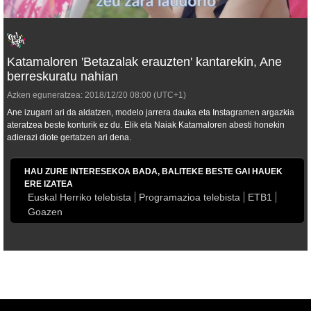
Katamaloren 'Betazalak erauzten' kantarekin, Ane
berreskuratu nahian
Azken eguneratzea:
2018/12/20
08:00
(UTC+1)
Ane izugarri ari da aldatzen, modelo jarrera dauka eta Instagramen argazkia
ateratzea beste konturik ez du. Elik eta Naiak Katamaloren abesti honekin
adierazi diote gertatzen ari dena.
HAU ZURE INTERESEKOA BADA, BALITEKE BESTE GAI HAUEK
ERE IZATEA
Euskal Herriko telebista
Programazioa telebista
ETB1
Goazen