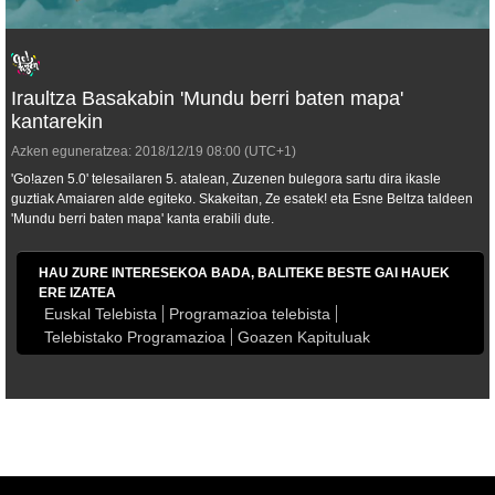
Iraultza Basakabin 'Mundu berri baten mapa'
kantarekin
Azken eguneratzea:
2018/12/19
08:00
(UTC+1)
'Go!azen 5.0' telesailaren 5. atalean, Zuzenen bulegora sartu dira ikasle
guztiak Amaiaren alde egiteko. Skakeitan, Ze esatek! eta Esne Beltza taldeen
'Mundu berri baten mapa' kanta erabili dute.
HAU ZURE INTERESEKOA BADA, BALITEKE BESTE GAI HAUEK
ERE IZATEA
Euskal Telebista
Programazioa telebista
Telebistako Programazioa
Goazen Kapituluak