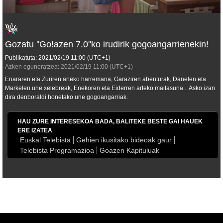
Gozatu ''Go!azen 7.0''ko irudirik gogoangarrienekin!
Publikatuta:
2021/02/19
11:00
(UTC+1)
Azken eguneratzea:
2021/02/19
11:00
(UTC+1)
Enararen eta Zuriren arteko harremana, Garaziren abenturak, Danelen eta
Markelen une xelebreak, Enekoren eta Eiderren arteko maitasuna... Asko izan
dira denboraldi honetako une gogoangarriak.
HAU ZURE INTERESEKOA BADA, BALITEKE BESTE GAI HAUEK
ERE IZATEA
Euskal Telebista
Gehien ikusitako bideoak gaur
Telebista Programazioa
Goazen Kapituluak