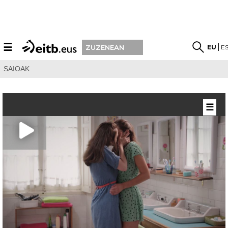
☰
EU
E
ZUZENEAN
SAIOAK
☰