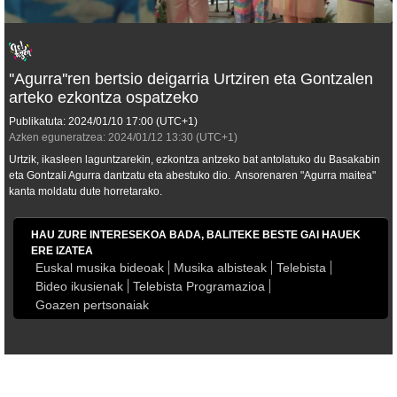
''Agurra''ren bertsio deigarria Urtziren eta Gontzalen
arteko ezkontza ospatzeko
Publikatuta:
2024/01/10
17:00
(UTC+1)
Azken eguneratzea:
2024/01/12
13:30
(UTC+1)
Urtzik, ikasleen laguntzarekin, ezkontza antzeko bat antolatuko du Basakabin
eta Gontzali Agurra dantzatu eta abestuko dio. Ansorenaren "Agurra maitea"
kanta moldatu dute horretarako.
HAU ZURE INTERESEKOA BADA, BALITEKE BESTE GAI HAUEK
ERE IZATEA
Euskal musika bideoak
Musika albisteak
Telebista
Bideo ikusienak
Telebista Programazioa
Goazen pertsonaiak