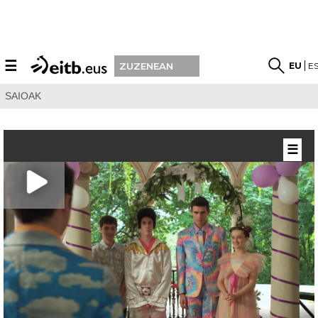
☰
EU
E
ZUZENEAN
SAIOAK
☰