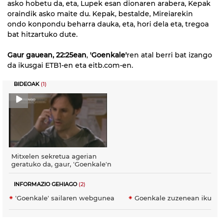
asko hobetu da, eta, Lupek esan dionaren arabera, Kepak
oraindik asko maite du. Kepak, bestalde, Mireiarekin
ondo konpondu beharra dauka, eta, hori dela eta, tregoa
bat hitzartuko dute.
Gaur gauean, 22:25ean
,
'Goenkale'
ren atal berri bat izango
da ikusgai ETB1-en eta eitb.com-en.
BIDEOAK
(1)
Mitxelen sekretua agerian
geratuko da, gaur, 'Goenkale'n
INFORMAZIO GEHIAGO
(2)
'Goenkale' sailaren webgunea
Goenkale zuzenean ikust