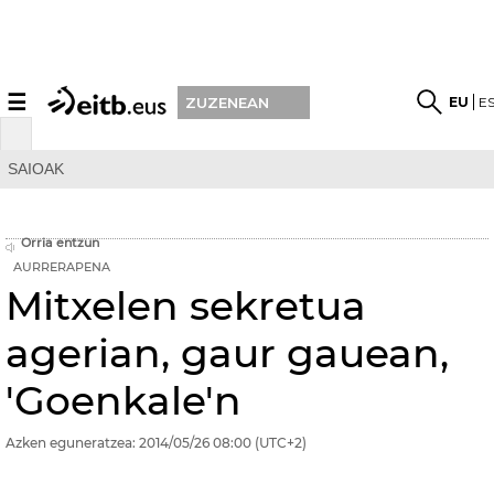
☰
EU
E
ZUZENEAN
SAIOAK
Orria entzun
AURRERAPENA
Mitxelen sekretua
agerian, gaur gauean,
'Goenkale'n
Azken eguneratzea:
2014/05/26
08:00
(UTC+2)