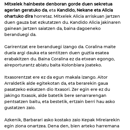
Mitxelek hainbeste denboran gorde duen sekretua
agerian geratuko da
, eta
Kandido, Nekane eta Alicia
ohartuko dira
horretaz. Mitxelek Alicia arriskuan jartzen
duen gauza bat ezkutatzen du. Kandido Alicia jakinaren
gainean jartzen saiatzen da, baina dagoeneko
beranduegi da.
Garirentzat ere beranduegi izango da. Coralina maite
duela argi dauka eta sentitzen duen guztia esatea
erabakitzen du. Baina Coralina ez da etxean egongo,
aireporturantz abiatu baita Kolonbiara joateko.
Itxasorentzat ere ez da egun makala izango. Aitor
Arraldetik alde egitekotan da, eta berarekin gaua
pasatzeko eskatzen dio Itxasori. Zer egin ere ez du
jakingo Itxasok, alde batetik bere senarrarengan
pentsatzen baitu, eta bestetik, ertzain berri hau asko
gustatzen zaio.
Azkenik, Barbarari asko kostako zaio Kepak Mireiarekin
egin ziona onartzea. Dena den, bien arteko harremana