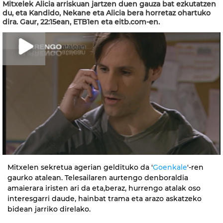
Mitxelek Alicia arriskuan jartzen duen gauza bat ezkutatzen
du, eta Kandido, Nekane eta Alicia bera horretaz ohartuko
dira. Gaur, 22:15ean, ETB1en eta eitb.com-en.
Mitxelen sekretua agerian geldituko da '
Goenkale
'-ren
gaurko atalean. Telesailaren aurtengo denboraldia
amaierara iristen ari da eta,beraz, hurrengo atalak oso
interesgarri daude, hainbat trama eta arazo askatzeko
bidean jarriko direlako.