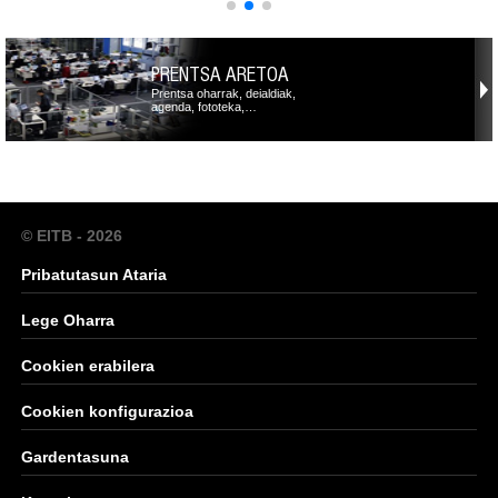
PRENTSA ARETOA
Prentsa oharrak, deialdiak,
agenda, fototeka,…
© EITB - 2026
Pribatutasun Ataria
Lege Oharra
Cookien erabilera
Cookien konfigurazioa
Gardentasuna