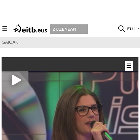
☰
EU
E
ZUZENEAN
SAIOAK
☰