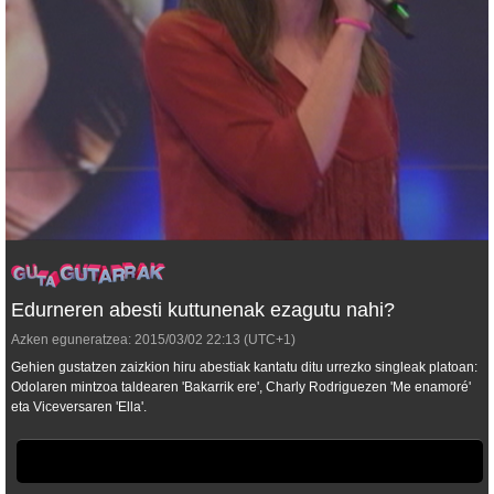
Edurneren abesti kuttunenak ezagutu nahi?
Azken eguneratzea:
2015/03/02
22:13
(UTC+1)
Gehien gustatzen zaizkion hiru abestiak kantatu ditu urrezko singleak platoan:
Odolaren mintzoa taldearen 'Bakarrik ere', Charly Rodriguezen 'Me enamoré'
eta Viceversaren 'Ella'.