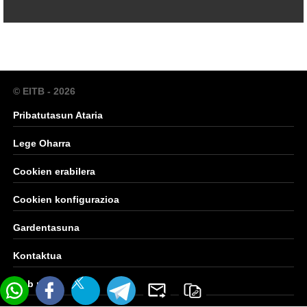
© EITB - 2026
Pribatutasun Ataria
Lege Oharra
Cookien erabilera
Cookien konfigurazioa
Gardentasuna
Kontaktua
Web mapa