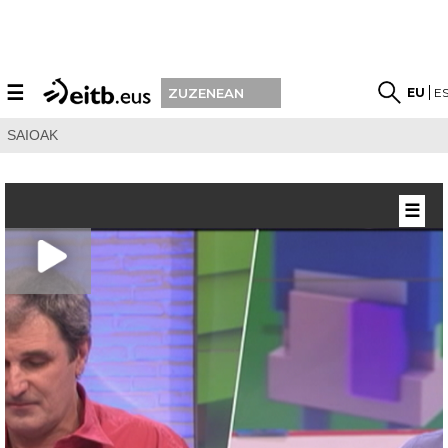
☰
EU
E
ZUZENEAN
SAIOAK
☰