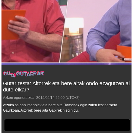
Gutar-testa: Aitorrek eta bere aitak ondo ezagutzen al
dute elkar?
Azken eguneratzea:
2015/05/14
22:00
(UTC+2)
Atzoko saioan Imanolek eta bere aita Ramonek egin zuten test berbera.
Gaurkoan, Aitorrek bere aita Gabirekin egin du.