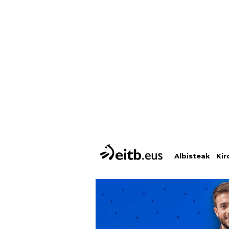
Albisteak
Kir