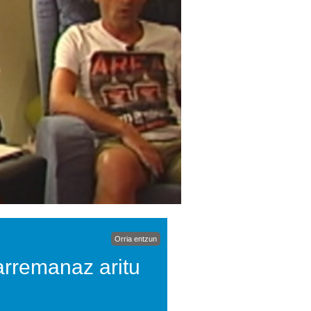
Orria entzun
arremanaz aritu