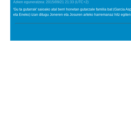
Azken eguneratzea:
2015/09/21
21:33
(UTC+2)
'Gu ta gutarrak' saioako atal berri honetan gutarzale familia bat (Garcia As
eta Eneko) izan ditugu Joneren eta Josuren arteko harremanaz hitz egiten