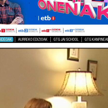
BIDEOAK
AURREKO EDIZIOAK
GTG JAI SCHOOL
GTG KANPINEA