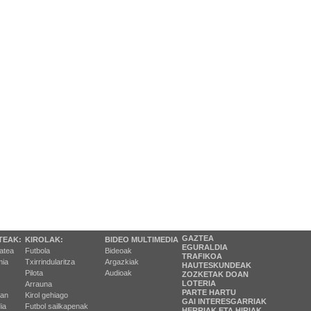
GAZTEA
TEAK:
KIROLAK:
BIDEO MULTIMEDIA
EGURALDIA
tatea
Futbola
Bideoak
TRAFIKOA
ia
Txirrindularitza
Argazkiak
HAUTESKUNDEAK
Pilota
Audioak
ZOZKETAK DOAN
LOTERIA
Arrauna
PARTE HARTU
ran
Kirol gehiago
GAI INTERESGARRIAK
ia
Futbol sailkapenak
HERRIAK ETA HIRIAK