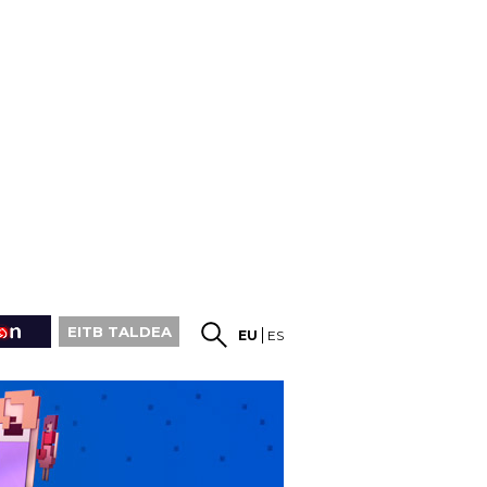
EITB TALDEA
EU
ES