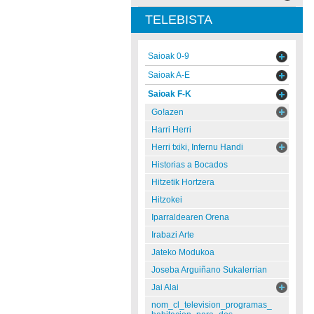
TELEBISTA
Saioak 0-9
Saioak A-E
Saioak F-K
Go!azen
Harri Herri
Herri txiki, Infernu Handi
Historias a Bocados
Hitzetik Hortzera
Hitzokei
Iparraldearen Orena
Irabazi Arte
Jateko Modukoa
Joseba Arguiñano Sukalerrian
Jai Alai
nom_cl_television_programas_