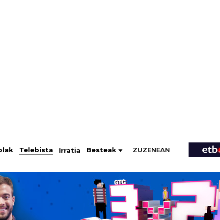
ZUZENEAN
Telebista
Besteak
olak
Irratia