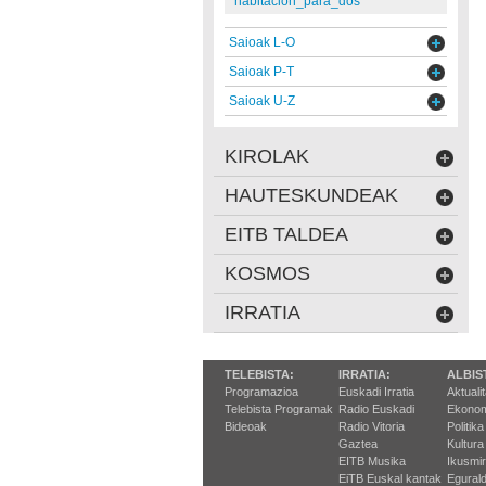
habitacion_para_dos
Saioak L-O
Saioak P-T
Saioak U-Z
KIROLAK
HAUTESKUNDEAK
EITB TALDEA
KOSMOS
IRRATIA
TELEBISTA:
IRRATIA:
ALBIS
Programazioa
Euskadi Irratia
Aktuali
Telebista Programak
Radio Euskadi
Ekonom
Bideoak
Radio Vitoria
Politika
Gaztea
Kultura
EITB Musika
Ikusmi
EiTB Euskal kantak
Egurald