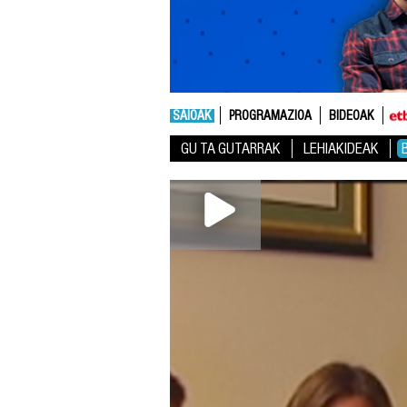
SAIOAK
PROGRAMAZIOA
BIDEOAK
GU TA GUTARRAK
LEHIAKIDEAK