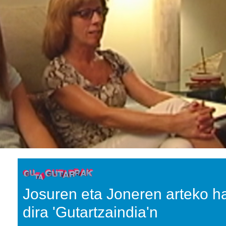
Josuren eta Joneren arteko h
dira 'Gutartzaindia'n