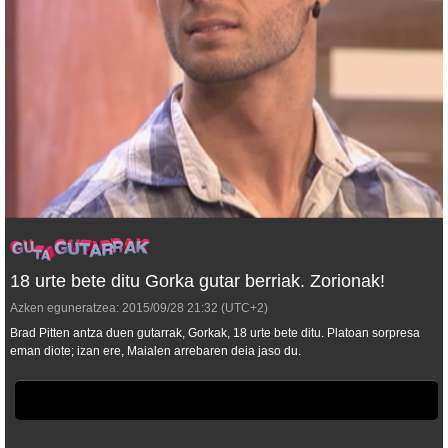
18 urte bete ditu Gorka gutar berriak. Zorionak!
Azken eguneratzea:
2015/09/28
21:32
(UTC+2)
Brad Pitten antza duen gutarrak, Gorkak, 18 urte bete ditu. Platoan sorpresa
eman diote; izan ere, Maialen arrebaren deia jaso du.