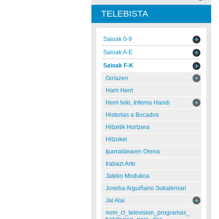
TELEBISTA
Saioak 0-9
Saioak A-E
Saioak F-K
Go!azen
Harri Herri
Herri txiki, Infernu Handi
Historias a Bocados
Hitzetik Hortzera
Hitzokei
Iparraldearen Orena
Irabazi Arte
Jateko Modukoa
Joseba Arguiñano Sukalerrian
Jai Alai
nom_cl_television_programas_