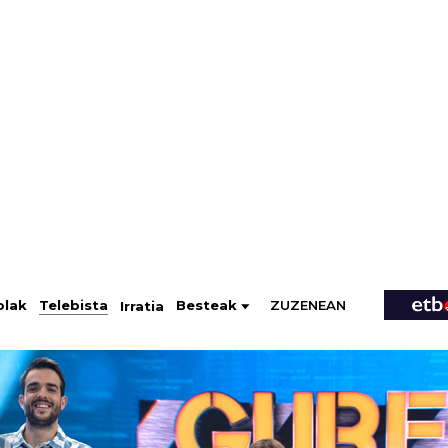
ZUZENEAN
Telebista
Besteak
olak
Irratia