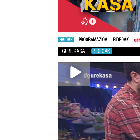
SAIOAK
PROGRAMAZIOA
BIDEOAK
GURE KASA
BIDEOAK