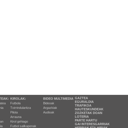
GAZTEA
TEAK:
KIROLAK:
BIDEO MULTIMEDIA
EGURALDIA
tatea
Futbola
Bideoak
TRAFIKOA
ia
Txirrindularitza
Argazkiak
HAUTESKUNDEAK
Pilota
Audioak
ZOZKETAK DOAN
LOTERIA
Arrauna
PARTE HARTU
ran
Kirol gehiago
GAI INTERESGARRIAK
ia
Futbol sailkapenak
HERRIAK ETA HIRIAK