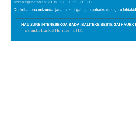
Azken eguneratzea:
2018/12/11
10:36
(UTC+1)
Deskribapena entzunda, janaria ikusi gabe jan beharko dute gure lehiaki
HAU ZURE INTERESEKOA BADA, BALITEKE BESTE GAI HAUEK 
Telebista Euskal Herrian
ETB1