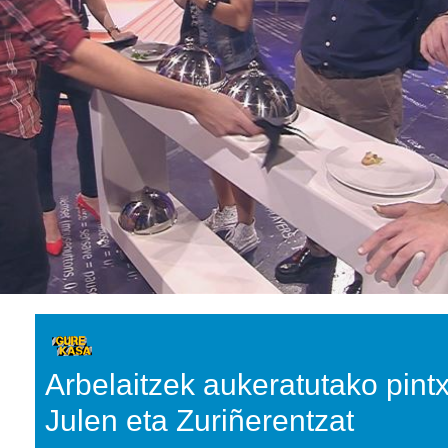
Arbelaitzek aukeratutako pint
Julen eta Zuriñerentzat