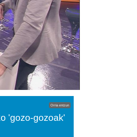
Orria entzun
xo 'gozo-gozoak'