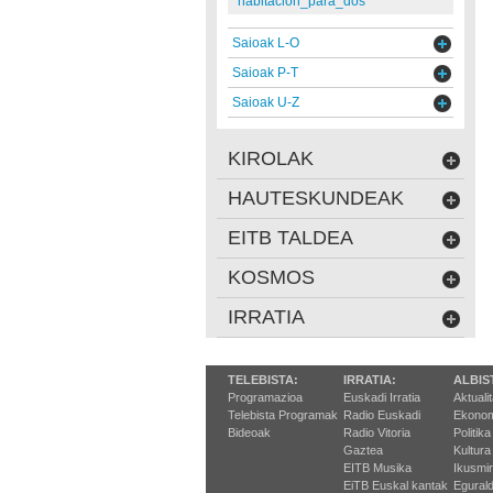
habitacion_para_dos
Saioak L-O
Saioak P-T
Saioak U-Z
KIROLAK
HAUTESKUNDEAK
EITB TALDEA
KOSMOS
IRRATIA
TELEBISTA:
IRRATIA:
ALBIS
Programazioa
Euskadi Irratia
Aktuali
Telebista Programak
Radio Euskadi
Ekonom
Bideoak
Radio Vitoria
Politika
Gaztea
Kultura
EITB Musika
Ikusmi
EiTB Euskal kantak
Egurald