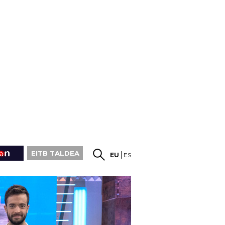
EITB TALDEA
EU
ES