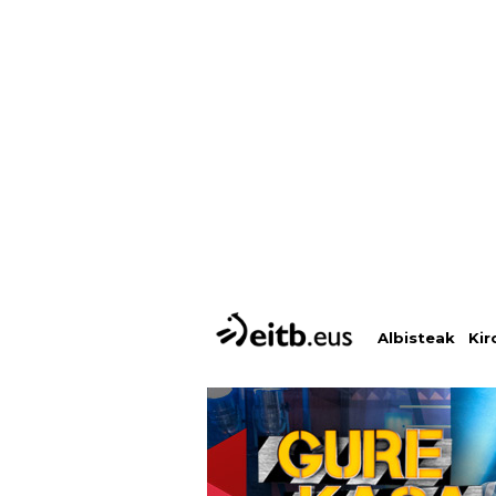
Albisteak
Kir