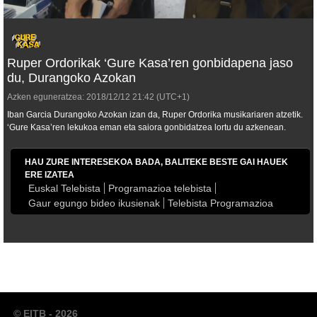
Ruper Ordorikak ‘Gure Kasa’ren gonbidapena jaso
du, Durangoko Azokan
Azken eguneratzea:
2018/12/12
21:42
(UTC+1)
Iban Garcia Durangoko Azokan izan da, Ruper Ordorika musikariaren atzetik.
‘Gure Kasa’ren lekukoa eman eta saiora gonbidatzea lortu du azkenean.
HAU ZURE INTERESEKOA BADA, BALITEKE BESTE GAI HAUEK
ERE IZATEA
Euskal Telebista
Programazioa telebista
Gaur egungo bideo ikusienak
Telebista Programazioa
© EITB - 2026