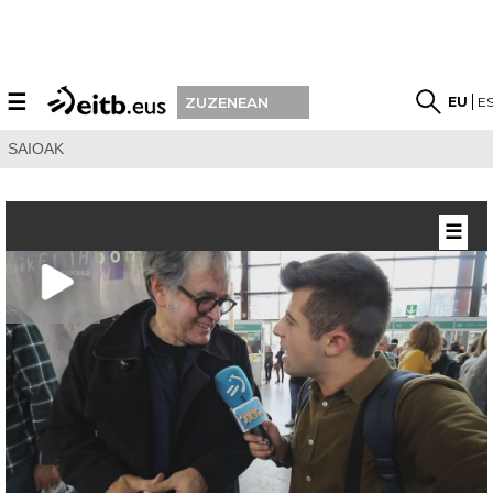
☰
EU
E
ZUZENEAN
SAIOAK
☰