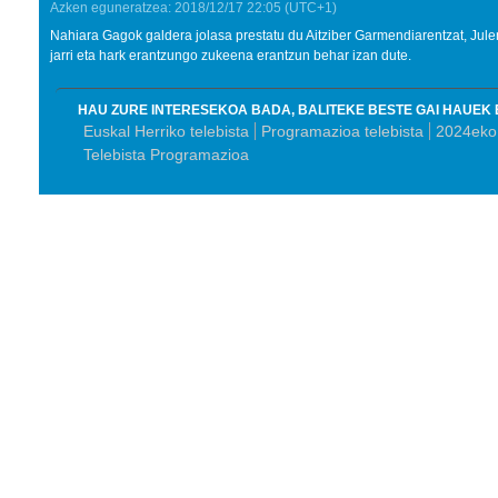
Azken eguneratzea:
2018/12/17
22:05
(UTC+1)
Nahiara Gagok galdera jolasa prestatu du Aitziber Garmendiarentzat, Jule
jarri eta hark erantzungo zukeena erantzun behar izan dute.
HAU ZURE INTERESEKOA BADA, BALITEKE BESTE GAI HAUEK 
Euskal Herriko telebista
Programazioa telebista
2024eko 
Telebista Programazioa