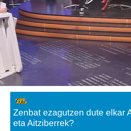
Zenbat ezagutzen dute elkar 
eta Aitziberrek?