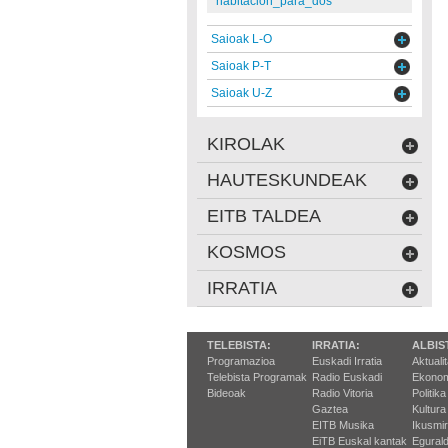
habitacion_para_dos
Saioak L-O
Saioak P-T
Saioak U-Z
KIROLAK
HAUTESKUNDEAK
EITB TALDEA
KOSMOS
IRRATIA
TELEBISTA:
IRRATIA:
ALBIS
Programazioa
Euskadi Irratia
Aktuali
Telebista Programak
Radio Euskadi
Ekonom
Bideoak
Radio Vitoria
Politika
Gaztea
Kultura
EITB Musika
Ikusmi
EiTB Euskal kantak
Egurald