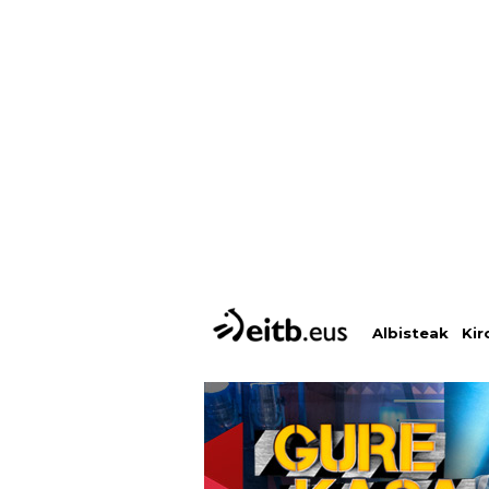
Albisteak
Kir