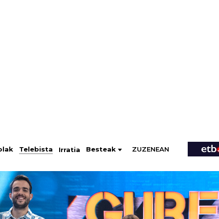
ZUZENEAN
Telebista
Besteak
olak
Irratia