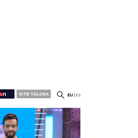
EITB TALDEA
EU
ES