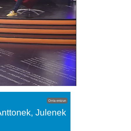
Orria entzun
Anttonek, Julenek