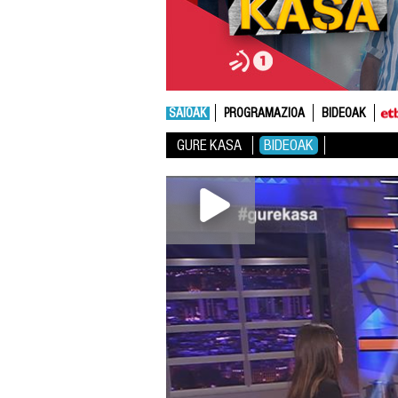
SAIOAK
PROGRAMAZIOA
BIDEOAK
GURE KASA
BIDEOAK