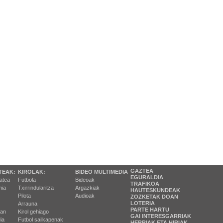
GAZTEA
TEAK:
KIROLAK:
BIDEO MULTIMEDIA
EGURALDIA
tatea
Futbola
Bideoak
TRAFIKOA
ia
Txirrindularitza
Argazkiak
HAUTESKUNDEAK
Pilota
Audioak
ZOZKETAK DOAN
LOTERIA
Arrauna
PARTE HARTU
ran
Kirol gehiago
GAI INTERESGARRIAK
ia
Futbol sailkapenak
HERRIAK ETA HIRIAK