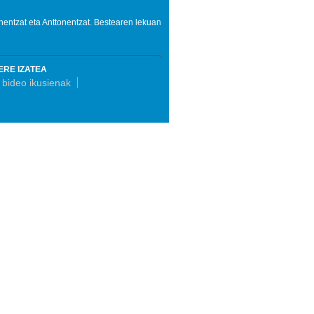
nentzat eta Anttonentzat. Bestearen lekuan
ERE IZATEA
bideo ikusienak