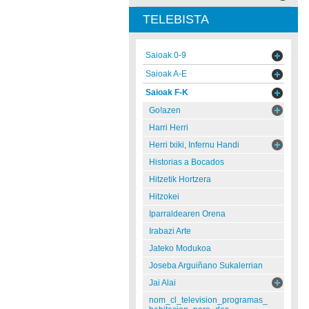
TELEBISTA
Saioak 0-9
Saioak A-E
Saioak F-K
Go!azen
Harri Herri
Herri txiki, Infernu Handi
Historias a Bocados
Hitzetik Hortzera
Hitzokei
Iparraldearen Orena
Irabazi Arte
Jateko Modukoa
Joseba Arguiñano Sukalerrian
Jai Alai
nom_cl_television_programas_