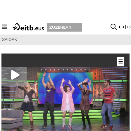
☰
EU
E
ZUZENEAN
SAIOAK
☰