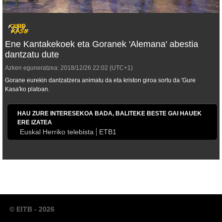
Ene Kantakekoek eta Goranek 'Alemana' abestia
dantzatu dute
Azken eguneratzea:
2018/12/26
22:02
(UTC+1)
Gorane eurekin dantzatzera animatu da eta kriston giroa sortu da 'Gure
Kasa'ko platoan.
HAU ZURE INTERESEKOA BADA, BALITEKE BESTE GAI HAUEK
ERE IZATEA
Euskal Herriko telebista
ETB1
© EITB - 2026